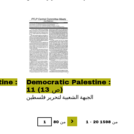
ine :
Democratic Palestine :
11 (ص 13)
الجبهة الشعبية لتحرير فلسطين
1 - 20 من 1598
من 80