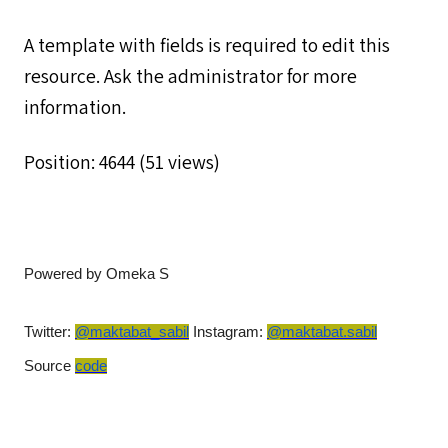
A template with fields is required to edit this
resource. Ask the administrator for more
information.
Position:
4644
(
51
views)
Powered by Omeka S
Twitter:
@maktabat_sabil
Instagram:
@maktabat.sabil
Source
code