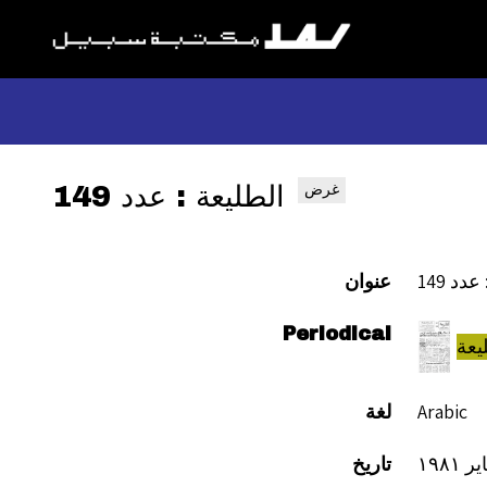
الطليعة : عدد 149
غرض
دد 149
عنوان
Periodical
يعة
Arabic
لغة
تاريخ