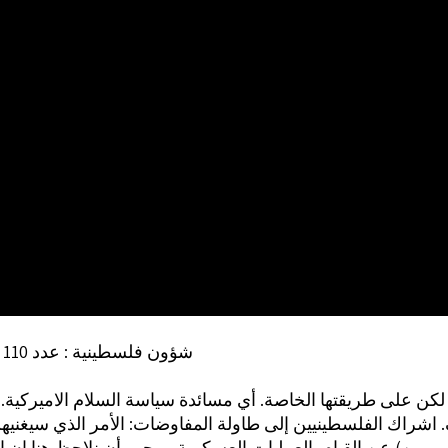
شؤون فلسطينية : عدد 110 (ص 114)
لكن على طريقتها الخاصة. أي مسائدة سياسة السلام الاميركية. 
 اشراك الفلسطينيين إلى طاولة المفاوضات: الأمر الذي سيغني
وروبيين) عن القيام بالعمليات العسكرية. ويجب أن نلاحظ هنا ان ا