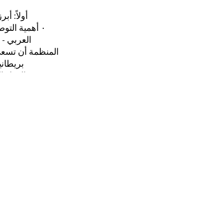
أولاً: أ
الأوسطء في نهاية كانون الثاني (يثاير) ‎,1548٠‏ أهمية التوصل إلى تسوية شاملة للصراع
العربي - 
المنظمة أن تسعى 
بريطاني
الدول المتاخمة لها. واكد, بأئه لا يجب أن تسمح بتوثر العلاقات بين الغرب والعرب»
ثائياً: ا
مستفلة للف
ثالثاً: 