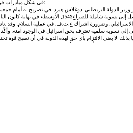
في شكل ميادرات فردية: منها:
برز وزير الدولة البريطاني. دوغلاس هيرد. في تصريح له أمام جمعي
الاسرائيلي. وضرورة اشراك ع.ت.ف. في عملية السلام. وقد .ناش
إلى تسوية سلمية تعترف بحق اسرائيل في الوجود آمنة. وأكّد ا
ا بذلك: لا يعني الالتزام بأي حق لهذه الدولة في أن تصبح قوة تح
يسيب النؤاع العربي - الاسوائيلي(؟*1.
عترفت ايرلدا ب م.ث.ف. كممثل للشعب الفلسطيني؛ ودعت إلى إن
لسطينيين. جاء ذلك في بيان ايرلندي - بحريني مشتركء صدر عق
رئيس ايرلندا للبحرين في شياط (تبراير) 90148),
قام الرئيس الفرنسي ديستان. بجولة على بعض الدول العربية النفط
شؤون فلسطينية : عدد 110
ينا