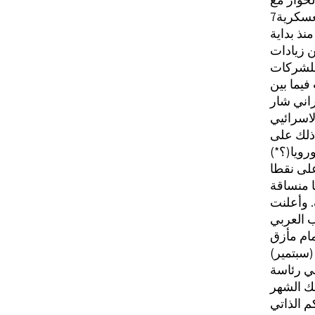
ن زيادات
فيما بين
راني شار
 ذلك على
على نقطا
. وأعلنت
ب العربي
ي رئاسة