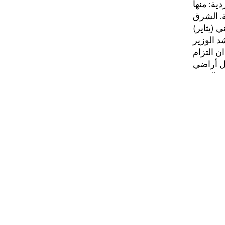
ة. الشرق
د الوزير
ن التزام
تل أراضي
شاء دولة
ب زيارة
ية. شلال
ندل
هو جزء من
ير ١٩٨١
تاريخ