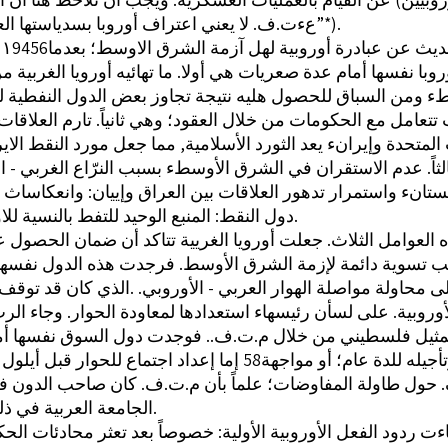
عءت.ف. لا يعني اعتراف أوروبا بسدياستها العسكرية7”*).
 ‎١9456‏ كثر الحديث عن عبادرة أوروبية لهل آزمة الشرق الاوسط؛ بعدما
وبا نفسها أمام عدة صعريات هي أولا. ما تهائيه أورويا الغربية م
تتعامل مع الحكومات من خلال العقود؛ وهي ثانياً. تارم العلاقات 
 المتحدة وإيرانء يعد الثورد الأسلامية, مما جعل مورد النقط الاي
ستانء واستمرار تدهور العلاقات بين العراق وإييان: وانعكاساث
دول النقط: المنبع الوحيد للتفط بالنسية للاورويا(؟*).
 العوامل الثلاث. جعلت أورويا الغريية تتاكد أن ضمان الحصول 
 محاولة مواصلة الهوار العربي - الأوروبي. .الذي كان قد توقف
وروبية. على لسأن رئيسهاء استعدادها لمعاودة الحوار. وجاء الر
حول طاولة المفاوضات؛ علماً بأن م.ت.ف. كان صاحب الدون ف
الجامعة العربية في ذلك الشهر.