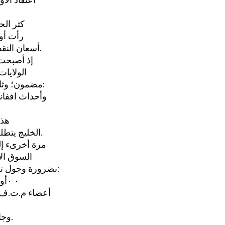
منذ بداية
رأت أور
أسعان النقطء ومن السباق للحصول هليه نتيجة تجاوز بعض الدول النفطية للشركات.
إذ أصبحت 
الولايات
مضمون؛ وثالثاً. عدم الاستقران في الشرق الأوسطء بسبب النرّاع الغربي - الاسرائيي:
وأحداث اففان
هذه
الخليج يتطلب تسوية دائمة لإزمة الشرق الأوسط. فرجدت هذه الدول نفسها منساقة.
مرة أخرىء إلى
السوق الأ
بضرورة وجول تمثيل فلسطيني من خلال م.ت.ف.. فوجدت دول السوق نفسها أمام مأزق:
إما إعداد اجتماع للحوار قبل أيلول (سبتمير) ‎58٠‏ ٠أوتأجيله‏ للدة عام؛ أو مواجهة
أعضاء م.ت.ف. 
وجاءت ردود الفعل الأوروبية الأولية: خصوصاً بعد تعثر محادئات الحكم الذاتي.