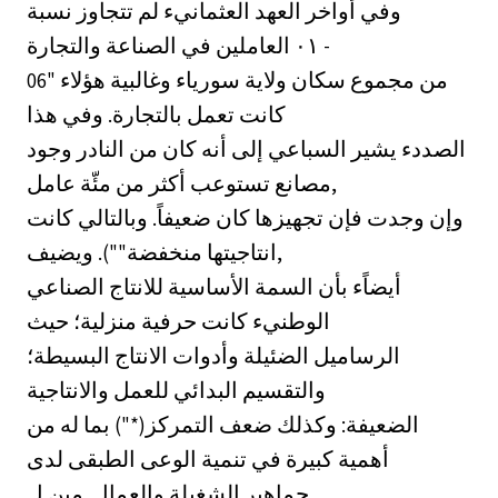
وفي أواخر العهد العثمانيء لم تتجاوز نسبة
العاملين في الصناعة والتجارة ‎٠١‏ -
06" من مجموع سكان ولاية سورياء وغالبية هؤلاء
كانت تعمل بالتجارة. وفي هذا
الصددء يشير السباعي إلى أنه كان من النادر وجود
مصانع تستوعب أكثر من مئّة عامل,
وإن وجدت فإن تجهيزها كان ضعيفاً. وبالتالي كانت
انتاجيتها منخفضة""). ويضيف,
أيضاًء بأن السمة الأساسية للانتاج الصناعي
الوطنيء كانت حرفية منزلية؛ حيث
الرساميل الضئيلة وأدوات الانتاج البسيطة؛
والتقسيم البدائي للعمل والانتاجية
الضعيفة: وكذلك ضعف التمركز(*") بما له من
أهمية كبيرة في تنمية الوعى الطبقى لدى
جماهير الشغيلة والعمال. مين ل