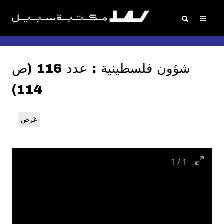
شؤون فلسطينية : عدد 116 (ص
114)
غرض
1
/
1