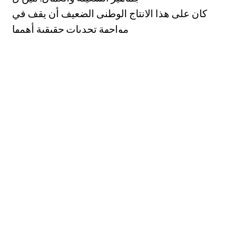
كان على هذا الانتاج الوطنى الضعيف أن يقف في
مواجهة تحديات حقيقية أهمها
الرسوم والضرائب, ومنافسة البضائع الأجنبية
المستفيدة إلى حد كبير من نظام
الامتيازات العثماني(*") وقد دعيت بهذا الاسم. في
الامبراطورية العثمانية» وثائق معينة
منحت للتجار الاوروبيين حقوقاً وامتيازات خاصة.
وقد بدأ هذا النظام كنوع من
التسهيلات يمنحها السلطان العثماني للتجار
الأجانب, وهي تحتوي على ضمان ممتلكات
هؤلاء التجار وتحديد الرسوم التي يدفعون. كمي
كثل النظام ساري المفعول حتى
بداية القرن العشرين, مما سهل تغلغل الرأسمال
الأجنبى في المنطقة. هذاء اضافة إلى