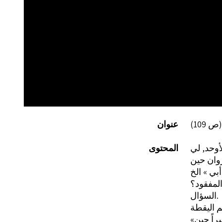
عنوان
أوحد, لي
المحتوى
روان حين
السؤال.
راً حين