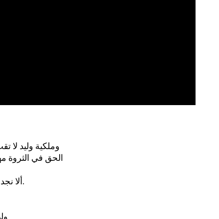
وملكية وليد لا تق
الحق في الثروة مه
ألا نجد في هذا تجسيداً لحلم يقظة, يستمد نسغه من فردوس الطفولة المفقود؟.
«ول