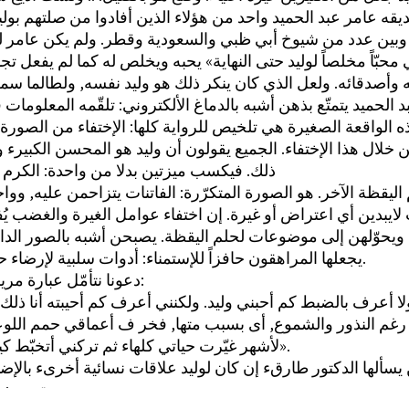
قه عامر عبد الحميد واحد من هؤلاء الذين أفادوا من صلتهم بوليد
 وبين عدد من شيوخ أبي ظبي والسعودية وقطر. ولم يكن عامر ل
حبّاً مخلصاً لوليد حتى النهاية» يحبه ويخلص له كما لم يفعل تج
د الحميد يتمتّع بذهن أشبه بالدماغ الألكتروني: تلقّمه المعلومات
ه الواقعة الصغيرة هي تلخيص للرواية كلها: الإختفاء من الصورة؛
من خلال هذا الإختفاء. الجميع يقولون أن وليد هو المحسن الكبيرء 
ذلك. فيكسب ميزتين بدلا من واحدة: الكرم 
لايبدين أي اعتراض أو غيرة. إن اختفاء عوامل الغيرة والغضب يُف
 ويحوّلهن إلى موضوعات لحلم اليقظة. يصبحن أشبه بالصور الدا
يجعلها المراهقون حافزاً للإستمناء: أدوات سلبية لإرضاء حلم يقظة.
دعونا نتأمّل عبارة مريم الصقار:
...ولا أعرف بالضبط كم أحبني وليد. ولكنني أعرف كم أحيبته أنا ذل
رغم النذور والشموع, أى بسبب متها, فخر ف أعماقي حمم اللوع
لأشهر غيّرت حياتي كلهاء ثم تركني أتخبّط كيفما أتفق».
يسألها الدكتور طارقء إن كان لوليد علاقات نسائية أخرىء بالإضاف
تجيب: «غير مهم».