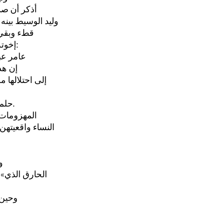
أذكر أن صدي
وليد الوسيط بينه
قطء وبقي م
إخوته وأصدقائه. ولعل الذي كان ينكر ذلك هو وليد نفسه, ولطالما سمعته يقول:
«عامر عب
إن هذ
إلى احتلالها 
حلم اليقظة الآخر. هو الصورة المتكرّرة: الفاتنات يتزاحمن عليه, وواحدة تفون.
المهزومات 
النساء واقعيتهن
«
الحارق الذي» 
وحين 