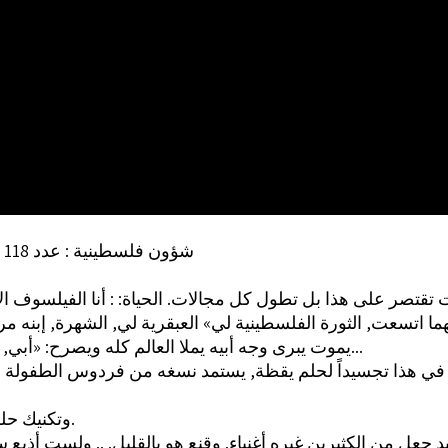
شؤون فلسطينية : عدد 118 (ص 109)
ت تقتصر على هذا بل تطول كل مجالات. الحياة: : أنا الفيلسوف ال
ما اتسعت, الثورة الفلسطينية لي» العبقرية لي, الشهرة, إبنه م
يموت يبرى وجه أبيه يملا العالم كله ويصرح: «أبي, أبي » الخ...
وتكنيك حلم اليقطة.
يد جعل من الكثيرين غيره أغنياء. وقنع هو بالقليل. .. ولست أذيع س