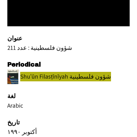
عنوان
شؤون فلسطينية : عدد 211
Periodical
Shuʼūn Filasṭīnīyah شؤون فلسطينية
لغة
Arabic
تاريخ
أكتوبر ١٩٩٠