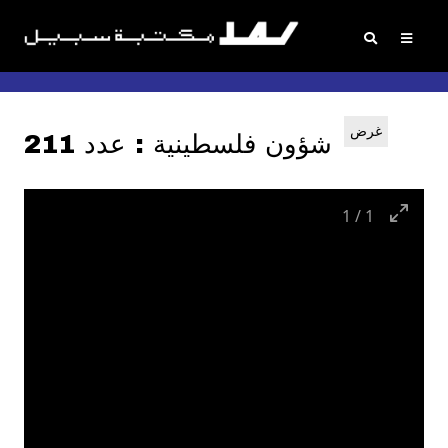
غرض
شؤون فلسطينية : عدد 211
1
/
1