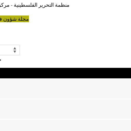
منظمة التحرير الفلسطينية - مركز
مجلة شؤون ف
العناصر with "هو جزء من: 