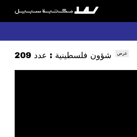
شؤون فلسطينية : عدد 209
غرض