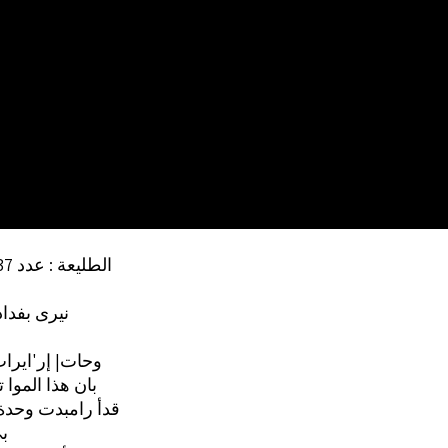
الطليعة : عدد 137 (ص 3)
:نيرى بفدا
وحات| إر'ايرا
, بان هذا الموا
4 قدأ رامبدت وحدة
ب