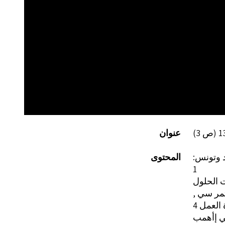
عنوان
د وتونس
المحتوى
1
ت الحلول
 تمر سي
 العمل
ي إأهمب