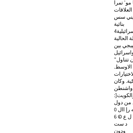
 مو' تمرا
العلاقات
يني سس
بنائية
سرائيلية
ة الحالية
يبجي بين
واسرائيل
 تتناول
 الاوسط
اختيارات
ية. وكان
 واشنطن
والكويت
د من دول
ه رإ اال
ل ع © 6
د ست
ودون