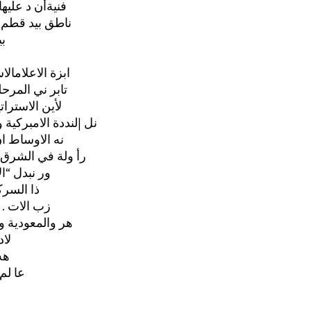
فنيةأن د عليها
ناطق بيد قطم 
ب
4ابزة الاعلامالا
تابر ني المرحل
لأين الاسترات
نل |لنددة الامبركية 
"نه الاوساط ان
.رأ ولة في الشرق
ور نبدل “ال
ذا السرك
زب الات .
:]هر والمعودية 
لا
0 ه
عا لم 