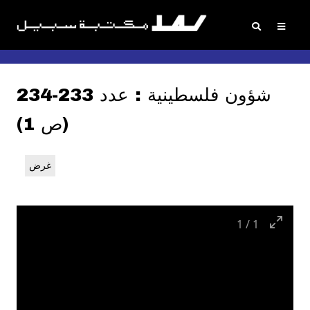
شؤون فلسطينية : عدد 233-234
(ص 1)
غرض
1
/
1