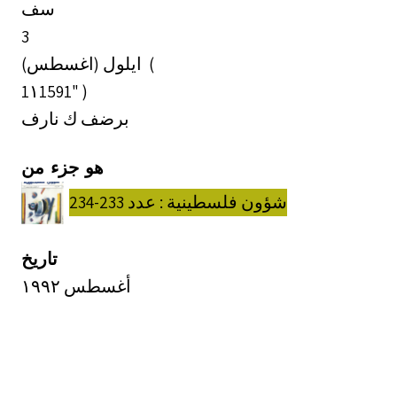
سف
3
(اغسطس) ‏ ايلول (
1١1591" )
برضف ك نارف
هو جزء من
شؤون فلسطينية : عدد 233-234
تاريخ
أغسطس ١٩٩٢
المنشئ
منظمة التحرير الفلسطينية - مركز الأبحاث