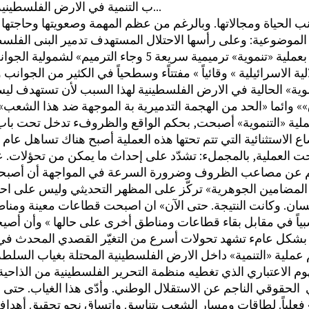
ب التنمية في الارض الفلسطينية المحتلة...
 الحياة ومجالاتها. وبالرغم من عظم المهمة وصعويتها وحاجتها 
الموضوعية: وعلى رأسها الاحتلال المستهدف تدمير البنى الفلس
رميمية سريعة 5 وجاء الترميم» لشمولية الجوانب المراد
موية» الحالية في الارض الفلسطينية لهذا السبب لأن تستهدف ل
»» وائما «الحد من الهجمة التدميرية بة الموجهة ضد هذا الشعب»
عملية «التنموية» أصبحت, بحكم الواقع والظروفء تدخل تحت با
ضاع الاستثنائية التي تتم تحتها هذه العملية أصبح هناك تساهل عام 
بحت العملية, بالمجملء: تشدّد على إحداث ما يمكن من تحؤلات. 
جم عن مصاعب الظروف وضرورة السرعة في المواجهة أن أصبحت
 المضامين الجوهرية» تركّز على المظهر التحديثي وليس على اح
سان. وكانت النتيجة. حتى الآن» ان اصبحت قطاعات معينة ومنا
سبياً في مقابل بقاء قطاعات ومناطق أخرى على حالها » وأن أصيح
تتم عملية «التنمية» داخل الارض الفلسطينية المحتلة بغياب السلطة
 ‏ الحقوقي الناجم عن الاستقلال الوطني. وأدّى هذا الغياب. حتى ا
 فعلياً. لطاقات ومسار الشعب بتناسق واتساق نحو تحقيق أهدا