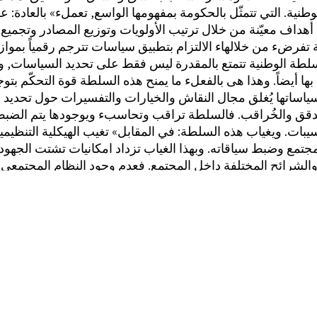
طنية. التي تتمثّل بالحكومة بمفهومها الواسع, تعملء» بالعادة: ع
هداف معيّنة من خلال ترتيب الأولويات وتوزيع المصادر وتجميع
السلطة الوطنية تتمتع بالمقدرة ليس فقط على تحديد السياسات, و
بها أيضاً. وهذا هى بالفعلء ما يمنح هذه السلطة قوة التحكّم بتو
سياساتها يُغلق مجال النقاش والخيارات والتفسيرات حول تحديد ا
لمدقق والخُراقب. فالسلطة تراقب وتحاسبء ويوجودها يتم الضب
بات. ويغياب هذه السلطة: في المقابل» تغيب الهيكلية التنظيمية
جتمع وضبط سياقاته. وبهذا الغياب تزداد امكانيات تشتت الجهود 
 والشرائح المختلفة داخل المجتمع. فعدم وجود النظام المجتمعي
, وانخقاض فاعلية المحاسبة؛ يؤدي الى ارتفاع نسبة التسيبات لدى
, في نهاية المطاف, جهة مسؤولة ومقبولة لتحديد التوجهات وا
وفرض الالتزام بها .
علية عملية «التنمية» الجارية؛ حالياً» في الارض الفلسطينية المحت
ساسء لوجود خطة محددة الاهداف وواضحة الأولويات. وجاء الافت
ساسيين: احدهما نظري والآخر عملي. أمّا السبب النظري فهو ع
 بقيت تتصارع مع ذاتهاء ولم يتم حسم الجدل الداخلي بموقف م