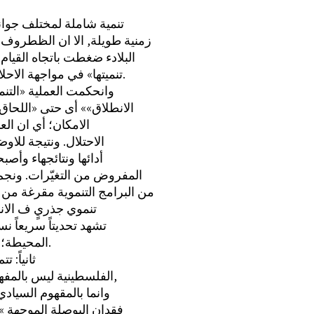
تنمية شاملة لمختلف جوانب
زمنية طويلة, الا ان الظطروف 
البلادء ضغطت باتجاه القيام بعملية «تنموية» ت
«تنميتها» في مواجهة الاحلالية الاسرائيلية » وقائياً » مفتتاًء وسطحياً في الكثير من الجوانب والأحيان.
وانحكمت العملية «التن
«الانطلاق»» أى حتى «اللحاق
الامكان؛ أي ان ال
الاحتلال. ونتيجة للاو
أدائها ونتائجهاء وأص
المفروض من التغيّرات. ون
من البرامج التنموية مقرغة من
تنموي جذريٍ ف الان
تشهد تحديتاً سريعاً ن
المحيطة؛ بشكل عامء تشهد تحولات أسرع من التغيّر القصدي المحدث في الانسان.
ثانياً: 
الفلسطينية ليس بالمفهوم الاعتباري الذي تغطيه منظمة التحرير الفلسطينية من الذاحية التمثيلية,
وانما بالمقهوم السيادي
فقدان البوصلة الموجهة »