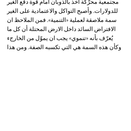
مجتمعية محرّكة آخذ بالذوبان أمام قوة دقع الغير
للدولارات. وأصبح التواكل والاعتمادية على الغير
سمة ملاصقة لعملية «التنمية». فمن الملاحظ ان
الافتراض السائد داخل الارض المحتلة أن كل ما
يُعرّف بأنه «تنموي» يجب ان يموّل من الخارجء
وكأن هذه السمة هي التي تكسبه الصفة. ومن هذا
المنطلق, تكاثرت المشاريع التي تحمل صفة
«التنموية» داخل الارض ال محتلة, وتقلّصت, في
الوقت
عينه, امكانيات تقديم اسهامات مالية محلية فيها.
وأصبح الكثير من نشاطات المجتمع يحمل علامة
«التنمية» للاعتقاد بأنها مكفولة التمويل. وأصبح
الشعور السائد أنه ما دام هناك مصادر تمويلية,
يكون من السذاجة القيام بمشاريع ونشاطات
«على الحساب الخاص» .ومع التواكل والاعتمادية»