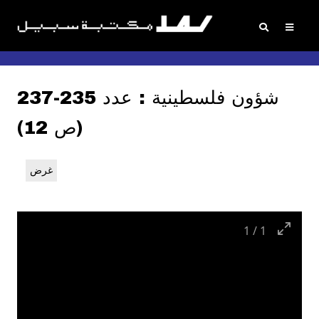
شؤون فلسطينية : عدد 235-237
(ص 12)
غرض
1
/
1