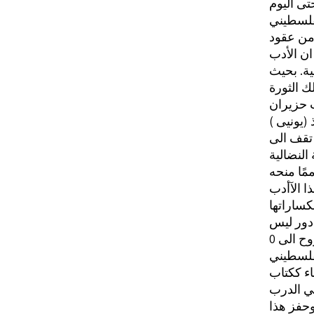
تى اليوم
لفلسطيني
 من عقود
ان الأدب
ية. بحيث
ب حزيران
 تقف الى
مًا منحه
ا الآأدب
كساراتها
 دور ليس
وح الى
لفلسطيني
وحفز هذا