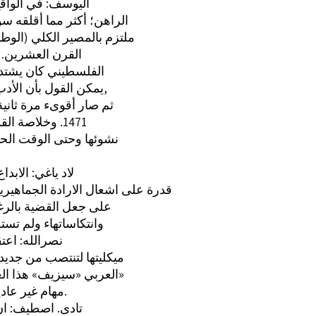
اليوسف: في الواقع
الراهن؛ أكثر مما أقلقه سؤ
ملتزم بالمصير الكلي (الوطن
القرن العشرين. آ
الفلسطيني كان يشتد 
يمكن القول بأن الأدب الفلسطيتي صار أقوى بعد ثورة العام 1957 مما كان عليه قبل تلك الثورة,
ثم صار أقوىء مرة ثانية
( يونيى) 1471. وخلاصة القولء ان الأدب الفلسطيني واكب الحركة الوطنية الفاسطينية؛ منذ
نشوئها وحتى الوقت الحا
لاد ياغي: الاب
قدرة على اشعال الارادة الجماهيرية
على جعل القضية بالرغم
وانتكاساتهاء ولم تست
0 نصرالله: ا
ميكليتها لتنتصب من جديد.
العربي «سيزيف» هذا العصرء بكل أبعاد هذه الكلمة وأعتقد أن المرحلة المقبلة تحتم عليناء ككتاب»
مهام غير عادية. حيث اختلاط الجهات وتراجع الأهداف الكبرى ‏ كلها تربض لنا في الدرب.
تادى. اصطيف: ان 