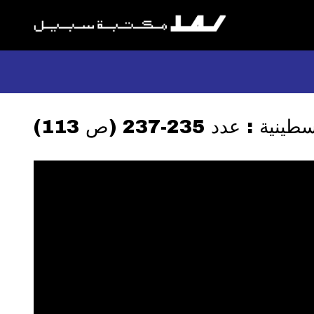
 عدد 235-237 (ص 113)