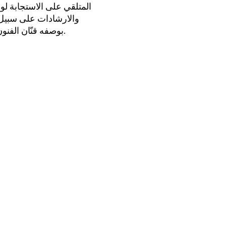
المتلقي على الاستجابة لو
والارشادات على سبيل ا
بوصفه قنّان الفنون الجميلة التي تعمق القيم الانسانية التي لا يكون الانسان انساناً حقاً ال بها.
© نُؤُون فلسطزية : أخيراًء نشكر السادة الكتّاب والنقاد والأدباء الذين شاركونا في هذه الندوة,
ونتمّنى أن تفتح آفاق 
1555 ‏نين فلسطزية العدد 77-557-550؟: تشرين الأول (اكتوير) تشرين الثاني (نوقمبر) كانون الأول (ديسمير)‎ ١١