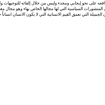
اقعه على نحو إيجابي ومجدء وليس من خلال إلقائه للتوجيهات وا
لمنشورات السياسية التي لها مجالها الخاص بهاء وهو مجال مغا
جديدة لقراءة «البديهيات» في واقعنا الفلسطينيء لأن هذا العصر ي
قراءة جديدة حقا.
أعدّ الندوة وحرّرها: مهد
شؤون فلسطينية : عدد 235-237
أكتوبر
منظمة التحرير الفلسطينية - مركز
ed Pages Set