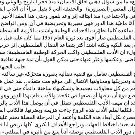
» ما من سوال ذهني أقلق الانسانء منذ فجر التاريخ والوعي وح
ال المصير (الصيرورة) . والحقيقة التي لا تقبل مراءًٌ ان الأدب ا
ي والاجتماعي) منذ انيثاقه إثر وعد بلفور وحتى هذا العقد الأخير
مّا ماهيّة هذا الدور فهي تعبيرية وتحريضية في آن. ومن الواضح 
ساعده كلما تطوّرت الاحداث الوطنية واشتدت الأزمة الفلسطين
, بعد النكبة ولكنه اشتد أكثر بتصاعد النضال الفلسطيني إثر حر
ضي. وعكسها وعبّر عنهاء حتى يمكن القول بأن ثمة جبهة ثقافية
جانب الجبهة النضالية.
داع الفلسطيني تعامل مع قضية نضالية بصورة متحرّكة غير ساكنة م
 وتحريكها ومحاولتها الانتقال الى موقع مت متقدّم. . لقد عمل هذ
 من كل محاولات تجميدها وتسكينهاء ساخنة: دائماًء حتى في ان
طع قوة أن تدفنها أو تضعها في ثلاجة: والأدب قام بهذا الدور وهو
عتقد ان مهمة الأدب الفلسطيني تتمثل في أن يوصل هذا الأدب بالر
 فكلما لملم الأدب هذه الروح جاءت هزيمة ويعثرتها. فالكاتب ا
دور الأدب الفلسطيني بوصفه أدباً ينبع من تأثيره في المتلقي» 