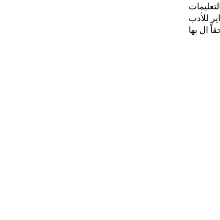
لتعليمات
ير للأدب
حتاج الى
 عبد الله
هو جزء من
 ١٩٩٢
تاريخ
 الأبحاث
المنشئ
Generat
مجموعات العناصر
دوريّات