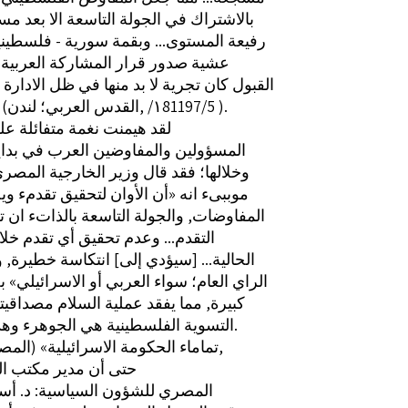
بالاشتراك في الجولة التاسعة الا بعد مس
رفيعة المستوى... وبقمة سورية - فلسطين
عشية صدور قرار المشاركة العربية...
القبول كان تجرية لا بد منها في ظل الادارة ا
الجديدة» (القدس العربي؛ لندن, ‎/١8‏ 1197/5).
لقد هيمنت نغمة متفائلة ع
المسؤولين والمفاوضين العرب في بداي
وخلالها؛ فقد قال وزير الخارجية المصر
موببىء انه «أن الأوان لتحقيق تقدمء 
المفاوضات, والجولة التاسعة بالذاتء ان 
التقدم... وعدم تحقيق أي تقدم خلا
الحالية... [سيؤدي إلى] انتكاسة خطيرة
الراي العام؛ سواء العربي أو الاسرائيلي» ب
كبيرة, مما يفقد عملية السلام مصداقيتها
التسوية الفلسطينية هي الجوهرء وهذا مأ تعيه.
تماماء الحكومة الاسرائيلية» (المصدر نقسه,
0 )حتى أن مدير مكتب 
المصري للشؤون السياسية: د. أسا