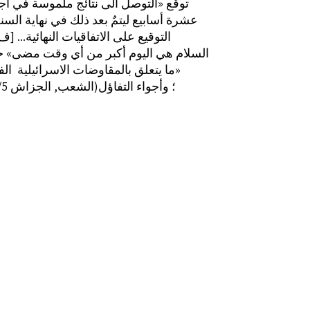
توقع «التوصل الى نتائج ملموسة في أج
عشرة أسابيع ليتمٌ بعد ذلك في نهاية السنة
التوقيع على الاتفاقيات النهائية... 
السلام هي اليوم أكبر من أي وقت مضى» 
ما يتعلق بالمقاوضات الاسرائيلية ‏ الفلسطينية»
(الشعب, الجزاش 5/ 1995/0)؛ وأجواء التفاؤل
هذه هي التي دفعت الوقود العربية المف
القرار بتمديد الجولة التاسعة اسبوعاً ثالت
«حذروا من أن تخفق عملية السلام في احر
كاف افيء معريين عن أملهم في أن تحقق قق نتاكج ملموسة»
(السلام, الجزائر. 15197/0/3)؛ وكانت رغبة
الاميركيين جعل المفاوضات مستمرة والغا
الجولات, لأن الجولات» حسب قو
أميركي؛ «تتطلب قراراً من كل الاطراف بالا
عدم الاشتراك» (المصدر نقسه).
وأسهمت بعض الجوانب الاجرائية
وتيرة التفاؤل لدى المفاوض الفلسطينيء من
بعض المبعدين الفلسطينيين القدامى, والا
الاسبوع الاول من مفاوضات الجولة التا