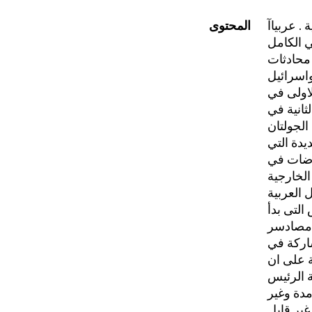
 . عربياآ
المحتوى
 الكامل
محادثات
 الجولتان
ديدة التي
وضات في
الخارجية
 العربية
التى بدأ
 مصادسر
شاركة في
ة على ان
ة الرئيس
دة وغير
ير قابل