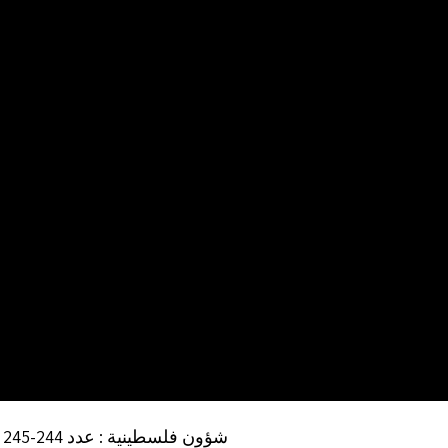
شؤون فلسطينية : عدد 244-245 (ص 110)