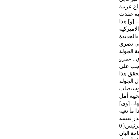
اع عربية
ية عقدت
 [و] هذا
لاميركية
لى تصري
ة الجولة
ي؛: عمرو
ويجب على
تحقق هذا
ل الجولة
, وسيصاب
خيبة أمل
... [وى]
الرئيس
مة البان