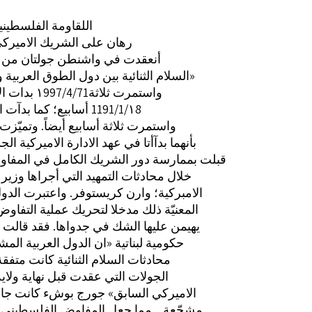
اللقاومة الفلسطينية
رهان على الشريك الاميركي
أنعقدت في واشنطن جولتان من 
السلام الثنائية بين دول الطوق العربية واسرائيل»
بدات الاولى في ‎١997/4/71‏ واستمرت ثلاثة
‏واستمرت ثلاثة أسابيع أيضاً. وتميّزت
بأنهما بدآأتا في عهد الادارة الاميركية الج
قبلت بممارسة دور الشريك الكامل في المفا
خلال محادثات التمهيد التي أجراها وزير 
الامبركية؛ وارن كريستوفر. واعتبرت الدول
المعنيّة ذلك مدخلا لتحريك عملية التفاوض 
يهيمن عليها الشك في جدواها. فقد قالت
حكومية لبناتية «ان الدول العربية الم
محادثات السلام الثنائية كانت متفق
الجولات التي عقدت قبل نهاية ولاي
الاميركي السابق» جورج بوشء كانت جام
مشجّعة... مما جعل المفاوض الفلسطيني غ