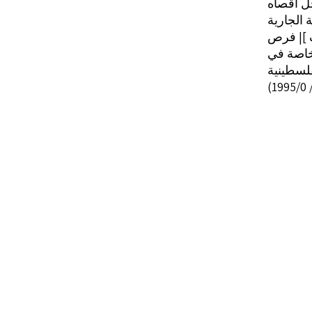
ل أقصاه
 الجارية
[ف ]| فرص
خاصة في
اوضة الى
اً؛ لكنهم
از تقدم
ء مقهوم
ل مسؤول
شتراك أى
 في رفع
ها «عودة
تفاق» في
سعة؛ على