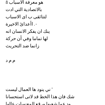
8 هو معرفة الاسباب
بالاتصادية التي ادت
لتتائقى ب اى الاسباب
اأعدائ الاخيرة ‎٠.‏
‏ينك ان يفكر الانسان انه
‏لها تماما وفي أن حركة
‏زانما ضد التحريث
‏م م د
‏ني ينود ها العمال ليست '
‏شك فان هذا الخط قد لاتى استحسانا
ود عما شعبها ورقع المعنويات عالها .