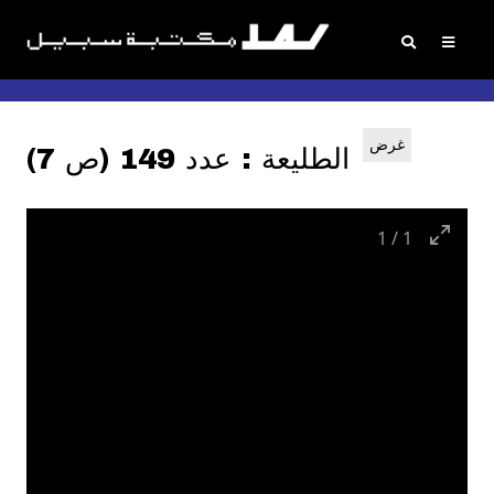
غرض
الطليعة : عدد 149 (ص 7)
1
/
1