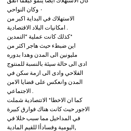
‏كان الاستهلاك أيضا ينمو كيفما اتفق
النواحي ‎٠‏ وكان
الاستهلاك في البداية اكبر من
امكانيات البلاد الاقتصادية .
‏كذلك كانت عملية “التمدين*
اين ضبطء حيث هاجر اكثر من
مليونين الى المدن وهدا بدوره
ادى الى حالة سيئة بالنسبة للمنتوج
الفلاحي وادى الى ازمة سكن في
المدن وانعكس على قضايا الامن
الاجتماعي .
‏كما ان الاخطا* الاتتصادية شملت
الاجور حيث كانت هناك فوارق كبيرة
في المداخيل مما سبب خللا في
‏اليومية وفسادأا للقيم المادية,