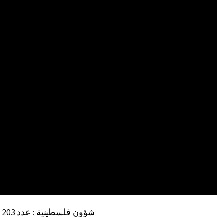
شؤون فلسطينية : عدد 203 (ص 103)