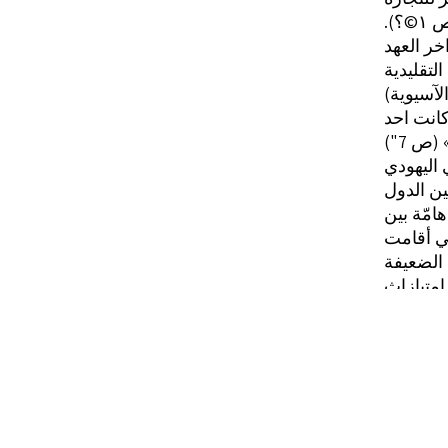
.‏
خر العهد
لتقليدية
كانت احد
ين الدول
امّة بين
شي أقامت
دية (غير
وذلك منذ