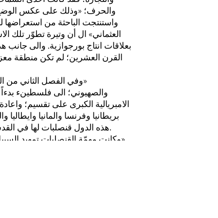
والحرف؛ «وذلك على عكس الوضع الذي
واستنتجت الباحثة من استعراضها ل
العثماني» ال أن وتيرة تطوّر تلك الا
(الشرقية الآسيوية) بعلاقات انتاج بورجوازية. 
القرن العشرين؛ لم تكن منطقة معزول
وفي الفصل الثاني من الجزء الاول انتقلت الكاتبة الى معالجة مسائل التغلفل الاستعماري اليهودي»
والصهيوني؛ الى فلسطينء بدءاً 
الامبريالية الكبرى على تقسيم؛ واعادة 
بريطانيا وفرنسا والمانيا وايطاليا 
هذه الدول قنصلبات لها في القدس, تمتّعت بامتيازات (استسلامية) رضت على السلطنة العثمانية الضعيفة.
وكانت مهمّة القنصليات تمهيد السبيل [الى] السيطرة علي فلسطين: وذلك من طريق الحصول على امتيازاث»
وشراء أراض ‎٠‏ وتشجيع هجرة رعايا دولهاء واقامة مؤسسات ثقافية» وصحية؛ واغاثة؛ وتطوير خدمات البريد» -
وحصرت المؤلفة تسرب الصهي
الصهيونية). وأبرزن هذه الشركات الجمعيات الخيرية: كالالياسنء والجمعية الانكلى ‏ يهودية؛ والجوينت:
ومشروع روتشيلد, ونشاط جمعية الاستيطان اليهودي (1.0.4 ) ‎٠‏ واللجنة اليهودية الاميركية؛ وثانية هسائل
التغلغل هي من طريق الهجرة الصهيوني