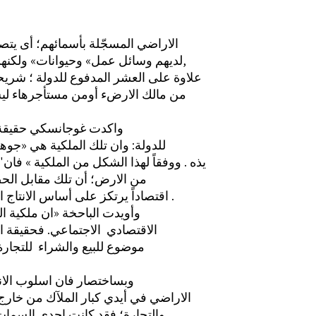
الاراضي المسجّلة بأسمائهم؛ أى يتص
لديهم وسائل عمل» وحيوانات» ولكنهم كانوا يفلحون أرض الغير ولذلك كانوا ملزمين بدقع رسوم زراعية سنوية,
علاوة على العشر المدفوع للدولة ؛ شريحة
من مالك الارضء أومن مستأجرهاء ليس
واكدت غوجانسكي حقيقة ان
للدولة: وان تلك الملكية هي «جوهر
يذه . ووفقاً لهذا الشكل من الملكية » فا
من الارض؛ أن تلك مقابل الحص
اقتصاداً يرتكز على أساس الانتاج الاستهلاكي الذاتي» فقد كانت الضريبة تُدفعء أيضاأء » بشكل منتوج طبيعي .
وأويدت الباحخة «ان ملكية ا
الاقتصادي ‏ الاجتماعي. فحقيقة 
موضوع للبيع والشراء ‏ للتجارة
وبساختصار فان اسلوب الانت
الاراضي في أيدي كبار الملآك من خار
والتجارة؛ فقد كانت احدى السمات ا