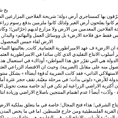
بح ش
رّقون بها كمستاجري أرض دولة؛ شريحة الفلاحين المزارعين ال
 الفلاحين المعدمين من الارض ولا مزارع لديهم (حرّاثين)؛ وكانو
 فقط حق فلاحة الارضء بل ووسائل العمل والبهائم» والبذار, 
الارض لقاء حمس المحصول (ص ١
 الارضء ف عهد الامبراطورية العثمانية, كانت, بغالبيتها الساح
 أسلوب الانتاج التقليدي الذي كان سائدا في الامبراطورية العثم
ن'الدولة هي التي تقرّر حق هذا المواطن» أوذاكء في استعمال هذ
ول منه على مقابل (الضريبة). وحيث ان الاقتصاد الزراعي العث
لدولة للأرض» دلوتي بدأت؛ في مرحلة معيّنة, تقف حجر عثرة أما
ان أكثرية الاراضي الزراعية لم تكن في أيد خاصة منعت تحويل ا
 - وأدّت» أيضأ ا عدم اهتمام المنتجين باصلاح الاراضي وزيادة انت
اج الشرقي؛ هذاء فتح المجال؛ خاصة في ما يتعلق بملكية الارض
ج القرية الفلسطيئية ومن خارج فلسطين. اما في ما يخص المدن
لمميّزة لأسلوب الانتاج الشرقي ‏ التقليدي هي بقاء المدن مراكز