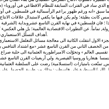
 ساد في الفترات السابقة للنظام الاقطاعي في أوروبا» (ص ١©؟)
ما سبق «انه ورغم ظهور براعم الرأسمالية في فلسطين, في أوا
سس كانت بطيئة؛ ولم يكن فيها ما يكفي لاستبدال علاقات الانتاج ا
والى جانب هذا ؛ فان فلسطينء في نهاية القرن التاسع عشروبداية
ة, تماماً. عن التطورات الاقتصادية العالمية؛ بل هلي العكسء 
أهداف التسلّل الاستعماري» (ص 7").
من الخصف الثاني من القرن التاسع عشر «مع اشتداد التنافس ب
تقسيم, العالم » وتحوّلت الامبراطورية العثمانية الى حلبة صراع ه
والنمسا ‏ هنغاريا وروسيا القيصرية. ولي أربعينات القرن التاسع ع
وغير ذلك» (صٌ 45).
ونية الى فلسطين بوسائل, أولاها الشركات الاستعمارية اليهو
ة ومن بدايات النشاط الاستيطاني؛ تطبيقاً للفكرة الصهيونية؛ 