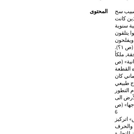
بيب سح
المحتوى
ذين كانت
ا يتلقون
ويفلحون
؟).‏
قة, ملكأ
انية» (ص
ه القطعة
ماني كان
م التطور
لأرض الى
اجها» (ص
6
» اتركيز
 والحرف
 للتجارة