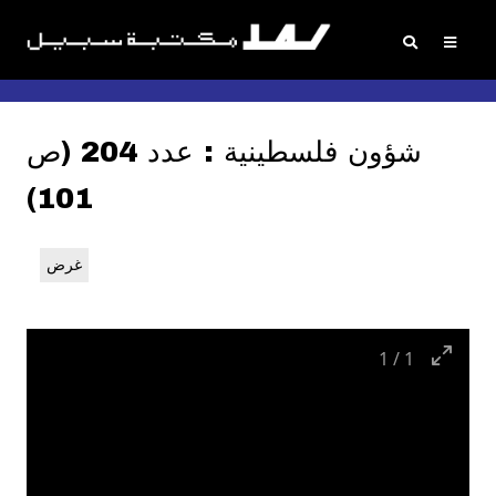
شؤون فلسطينية : عدد 204 (ص
101)
غرض
1
/
1