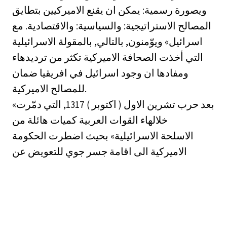
ويصورة رسمية: يمكن ان يقنع الاميركيين بتطايق
المصالح الاستراتيجية: والسياسية: والاقتصادية. مع
اسرائيل» ويوّمنون, بالتالي, بالمقولة الاسرائيلية
التي أخذت الصحافة الاميركية تكثر من ترديدهاء
ومفادها ان وجود اسرائيل في افريقيا ضمان
للمصالح الاميركية.
بعد حرب تشرين الاول ( اكتوبر ) 1317, التي دمّرت»
خلالهاء القوات العربية كميات هائلة من
الاسلحة الاسرائيلية» بحيث اضطرت الحكومة
الاميركية الى اقامة جسر جوي للتعويض عن
الخسائر
الاسرائيلية الفادحة, وضعت اسرائيل خطة واسعة؛
وطموحة؛ لصناعتها الحربية, من اجل تحقيق
اكتفاء ذاتي لما تحتاجه قواتها المسلّحة, من أسلحة