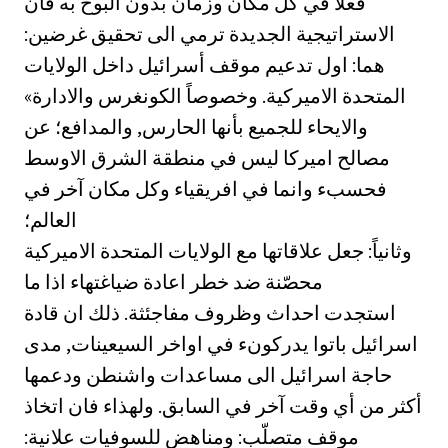
فعلاً في كل مكان وزمان بدون البوح به فان
الاستراتيجية الجديدة ترمي الى تحقيق غرضين:
هما: اول تدعيم موقف أسرائيل داخل الولايات
المتحدة الاميركية. وخصوصاً الكونغرس والادارة»
والايحاء للجميع بأنها الحارس, والمدافع؛ عن
مصالح اميركا ليس في منطقة الشرق الاوسط
فحسبء وانما في افريقياء وكل مكان آخر في
العالم؛
وثانياً: جعل علاقاتها مع الولايات المتحدة الاميركية
محصّنة ضد خطر اعادة ضياغتهاء اذا ما
استجدت احداث وظروف مفاجئثة. ذلك ان قادة
اسرائيل باتوا يدركونء في اواخر السيعينات, مدى
حاجة اسرائيل الى مساعدات واشنطن ودعمها
أكثر من أي وقت آخر في السابق. ولهذاء فان اتخاذ
موقف متصلّب: ومناهض للسوفيات علانية: