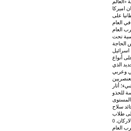
 «العالم
ن اميركا
انيا على
نسية تحت
س الحاجة
ديد الذي
ي وعربي
يء؛ أثار
سة للحذو
المستوى
ائد سلاح
لى طلاب
اركان. 0