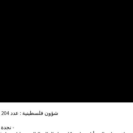
شؤون فلسطينية : عدد 204 (ص 105)
نجدة الشواف ‏ -