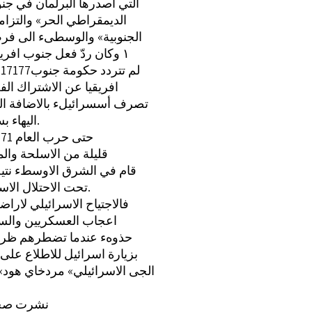
التي أصدرها البرلمان في جنو
الديمقراطي الحر» والتزام
الجنوبية» والوسطىء الى فرض
طردها من منظمة الكومونولث في العام ‎.157١‏ وكان ردّ فعل جنوب افريقيا على العزلة التى فرضت
عليها بزيادة الاقتراب من اسرائيل وتقوية علاقاتها معها. في حرب العام ‎:١17177‏ لم تتردد حكومة جنوب
افريقيا عن الاشتراك ال
تصرف أسسرائيلء بالاضافة الى 
اليهاء بسبب الحظر الذي فرضه الجنرال شارل ديغول على تصديرها الى اسرائيل.
حتى حرب العام 1171؛ كان التعاون العسكري بين اسرائيل وجنوب افريقيا مقتصراً على أنواع
قليلة من الاسلحة وال
قام في الشرق الاوسطء نتي
تحت الاحتلال الاسرائيليء زاد تطابق الاوضاع والمشاكل والاهداف بين النظامين العنصريين.
فالاجتياح الاسرائيلي لارا
اعجاب العسكريين والسيا
حذوهء عندما تضطرهم ظروفه
بزيارة اسرائيل للاطلاع على
الجى الاسرائيلي» مردخاي هود»
بعد حرب العام