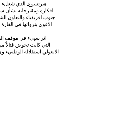
هيرتسوغ, الذي شغلء بع
افكاره ومقترحاته بشأن سي
جنوب افريقياء والتعاون الش
الاقوى بثرواتها في القارة
كان لسقوط دكتاتورية سالازار في البرتغال: العام ‎,١14174‏
التي كانت تخوض قتالاً مر
الانغولي استقلاله الوطنيء وه
رأوا اقتراب اليوم الذي ك
اخوانهم المضطهدين من
الشرق» موزامبيق» التي ت
في روديسيا يترنّح تحت ضربات المقاومة الوطنية والعزلة الدولية. واذا ما نال هذان البلدان الاستقلال.
ايضاًء فانه يعني, بالنس
مستقلة تضمر لها العداء والكراهية؛ ولن تتأخر عن جعل اراضيها قواعد عسكرية لتدريب» وانطلاق,