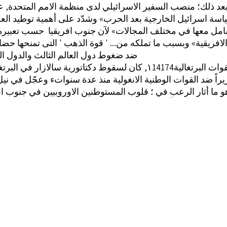
د ذلك؛ منصب السفير الاسرائيلي لدى منظمة الامم المتحدة, 
اسة اسرائيل الخارجية بعد الحرب» وشدّد على أهمية توطيد الع
امل معها في مختلف المجالات» لآن جنوب افريقيا ‏ حسب تعبيره ‏
 الافريقية» وبسبب ما تملكه من... ' قوة الذهب ' التى تمنحها حضا
ضد ضغوط دول العالم الثالث والدول العر
 اثر سيىء في موقف القوات البرتغالية
يراً ضد القوات الوطنية الانغولية منذ عدة سنواتء وعجّل في ن
و ما أثار الرعب في ؛ قلوب المستوطنين الاوروبيين في جنوب افر
انوا يخشونه دائماً. حين تنقض عليهم الشعوب الافريقية المجاورة
 قبل الاقلية البيضاء في جنوب افريقيا. فبعد استقلال انغولاء 
سير بخطى سريعة نحو الاستقلال. وفي الشمالء بدأ حكم الاقلية
بة الى جنوب افريقياء انها ستصبح مطوقة, من جهاتها الثلاث: بدول
العصابات المسلّحة لمهاجمتها.
١915٠0 ) ‏آذار ( مارس‎ 25١5 ‏لشْوُون فلسطيزية العدد‎ ١
شؤون فلسطينية : عدد 204