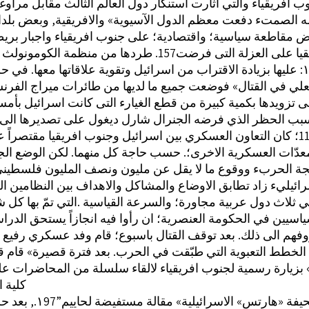
ب افريقياء والتي أثارت استنكار دول العالم الثالث مقابل مراوغة
ه الصمتء دفعت معظم الدول الآسيوية» والافريقية, وبعض بلدا
 مقاطعة سياسية؛ واقتصادية؛ على جنوب افريقياء واجبار بريط
فعلي في القتال» فوضعت جميع ما لديها من طائرات ميراج الفر
تزويدها بكمية كبيرة من قطع الغيارء التى كانت اسرائيل بأم
معدّات العسكرية الاخرى؛. حسب حاجة كل منهما. لكن الوضع الج
جة الحربء ووقوع ما لا يقل عن مليون ونصف المليون فلسطين
ضي ثلاث دول عربية مجاورة؛ والسرعة القياسية .التي تمّ بها كل ش
سيين في الحكومة العنصرية؛ ان رأوا فيه انجازاً يستحق الدرا
م الى ذلك. بعد توقف القتال باسبوع؛ قام وفد عسكري رفيع 
 الخطط التعبوية التي طبّقت في الحرب. بعد فترة قصيرة» قام ق
 بزيارة رسمية لجنوب افريقياء لالقاء سلسلة من المحاضرات ع
كلية ال
 ‎,.١97”‏ نشرت صحيفة «هارتس» الاسرائيلية» مقالة مستفيضة لحاييم