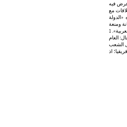
عرض فيه
لاقات مع
 «الدولة
نة ومنعة
بية». 1
يل الشعب
يقيا؛ اذ
 لمساعدة
هناك؛ في
 البيضاء
 افريقية
هو جزء من