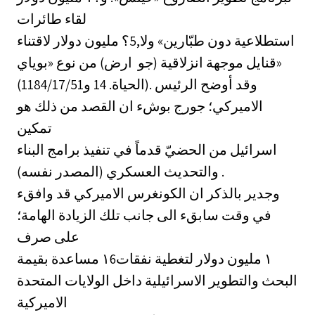
لقاء طائرات
استطلاعية دون طبّارين» ولا,5؟ مليون دولار لاقتناء
قنايل موجهة انزلاقية (جو ‏ ارض) من نوع «بوياي»
(الحياة. 14 و1184/17/51). وقد أوضح الرئيس
الاميركي؛ جورج بوشء ان القصد من ذلك هو
تمكين
اسرائيل من الحضيّ قدماً في تنفيذ برامج البناء
والتحديث العسكري (المصدر نفسه) .
وجدير بالذكر ان الكونغرس الاميركي قد وافقء
في وقت سابقء الى جانب تلك الزيادة الهامة؛
على صرف
مساعدة بقيمة ‎١6١‏ مليون دولار لتغطية نفقات
البحث والتطوير الاسرائيلية داخل الولايات المتحدة
الاميركية