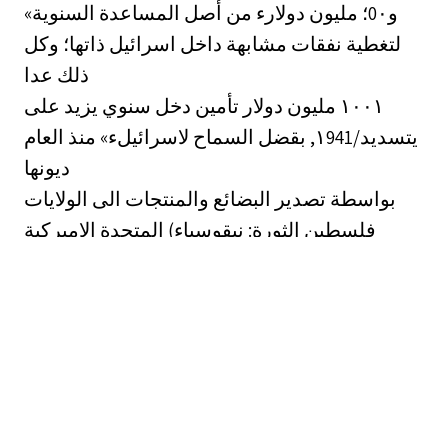
و0٠؛‏ مليون دولارء من أصل المساعدة السنوية»
لتغطية نفقات مشابهة داخل اسرائيل ذاتها؛ وكل
ذلك عدا
تأمين دخل سنوي يزيد على ‎١٠٠١‏ مليون دولار
بقضل السماح لاسرائيلء» منذ العام ‎,١941/‏ يتسديد
ديونها
بواسطة تصدير البضائع والمنتجات الى الولايات
المتحدة الاميركية (فلسطين الثورة: نيقوسياء
‎.)115/9/١١‏
‏كذلك؛ وافق: الكونغرس على تحويل مجمل
المعونة الاقتصادية؛ البالغة ؟,١‏ مليار دولار» الى
اسرئيل دفعة واحدة
وفي بداية السنة, مما يتيح لها الاحتفاظ بالفوائد
البالغة 50,5 مليون دولار؛ وآقنٌ أيضاًء بيع الاسلحة
والصادرات الاميركية الى اسرائيل بأسعار مخفضة: