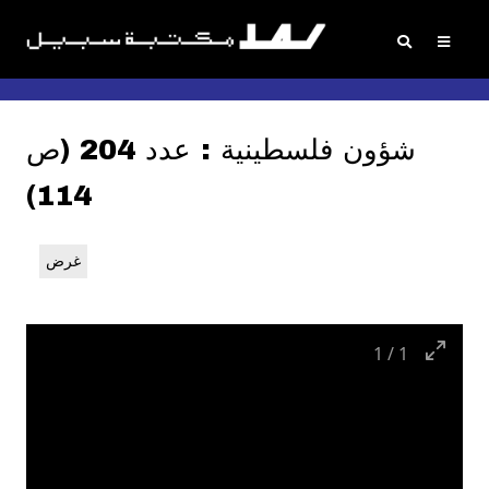
شؤون فلسطينية : عدد 204 (ص
114)
غرض
1
/
1