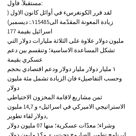
مستقبلاً. فأول:
لقد قرر الكونغرسء في أوائل كانون الاول (
ديسمبر) ‎:.١15485‏ زيادة المعونة المقدّمة الى
اسرائيل بقيمة 177
مليون دولار علاوة على الثلاثة مليارات دولار التي
تشكل المساعدة الاساسية؛ وتنقسم بين دعم
عسكري بقيمة
مليار دولار ودعم اقتصادي بحجم ‎١‏ مليار دولار
وحسب التفاصيلء فان الزيادة تشمل مئة مليون
دولار
ثمن مشاريع لاقامة المخزون الاختياطي
الاستراتيجي الاميركي في اسرائيل» و 14,7 مليون
دولار لقاء تطوير,
وشراء؛ معدّات عسكرية؛ منها 07 مليون دولار
لبرنامج تطوير الصاروخ «حيتس». و؟١‏ مليون دولار