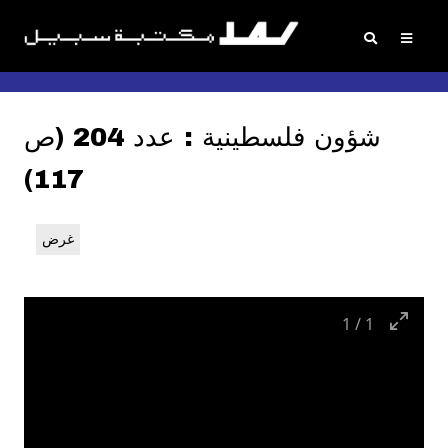
شؤون فلسطينية : عدد 204 (ص
117)
غرض
1
/
1