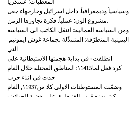
المعطيات؛ عسكرياً
وسياسياً وديمغرافياً. داخل اسرائيل وخارجهاء جعل
مشروع الون؛ عملياً. فكرة تجاوزها الزمن.
ومن السياسة العمالية» انتقل الكاتب الى السياسة
اليمينية المتطرّفة: المتمذّلة بجماعة غوش ايمونيم:
التي
انطلقت» في بداية هجمتها الاستيطانية على
المناطق المحتلة خلال العام ‎:١1415‏ كرد فعل لما
حدث في اثناء حرب
العام ‎,١1937‏ وضمّت المستوطنات الاولى كلا من
كشيت: » قرب القنيطرة, على هضبة الجولان»
وقدّوم» قرب نابلس,
وشيلو بجوار سبسطية» وكفار أدوميم» على
الطريق بين القدس واريحا.
وفي معرض تبريره الهجمة الاستيطانية التي قادتها