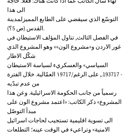
لهاء سأل الكاتب عمًّا اذا كانت هناك: فعلاً. حاجة
الى هذا
التوسّع الذي سيقضي على الطابع المميزلمدينة
القدس (ص 5؟).
في الفصل الثالث, تناول المؤلف الاستيطان في
غور الاردن و«مشروع الون»» وهو المشروع الذي
شكّل الاطار
السياسي» والعسكريء لسياسة الاستيطان
العمّالية. خلال الفترة ‎١9717/‏ - 193717., على الرغم
من عدم تبدّيه
رسمياً من جانب الحكومة الاسرائيلية. وعن هذا
المشروع» ذكر الكاتب: «اعتمد مشروع الون على
مبدأ التوصّل
الى تسوية اقليمية تستجيب لحاجات اسرائيل
الامنية» وتراعيء في الوقت عينه؛ التطلعات