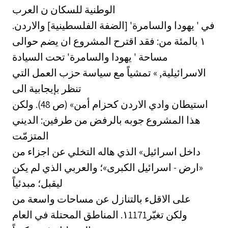
الوطنية للسكان ن العرب
في ' يهودا والسامرة' [الضفة الفلسطينية] والاردن.
فقد اقترح المشروع ان يضم حوالى ‎:١‏ بالمئة من
مساحة ' يهودا والسامرة' تحت السيادة
الاسرائيلية, » تمشياً مع سياسة حزب العمل التي
تنظر بإيجابية الى
استيطان وادي الاردن كحزام أمن» (ص 48). ولكن
هذا المشروع جوبه بالرفض من طرفين: الديني
المتزمّت
داخل اسرائيل» الذي هاله التخلي عن اجزاء من
«ارض - اسرائيل الكبرى»؛ والعربي الذي لم يكن
ليقبل؛ مبدئياً
على الاقلء بالتنازل عن مساحات واسعة من
المناطق المحتلة في العام ‎.١1171‏ ولكن تغيّر