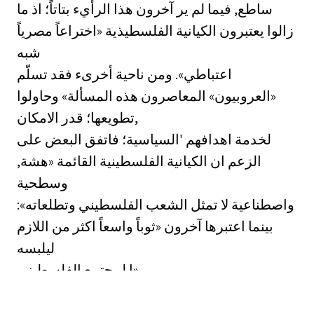
ساطع, فيما لم ير آخرون هذا الرأيء بتاتاً؛ اذ ما
زالوا يعتبرون الكيانية الفلسطيذية «اختراعاً مصرياً
شبه
اعتباطي». ومن ناحية أخرىء فقد تسلّم
«العروبيون» المعاصرون هذه المسألة» وحاولوا
تطويعها؛ قدر الامكان,
لخدمة اهدافهم 'السياسية؛ فاتفق البعض على
الزعم ان الكيانية الفلسطينية القائمة «هشة,
وسطحية
واصطناعية لا تمثل الشعب الفلسطيني وتطلعاته»:
بينما اعتبرها آخرون «ثوباً واسعاً اكثر من اللازم
ليلبسه
ا لمجتمع الفلسطيني».
ثمّة امر آخر. لقد سعى شيمش؛ بجدية يحسد
عليها؛ الى تسليط الضوء قوياً على مسألة انتزاع