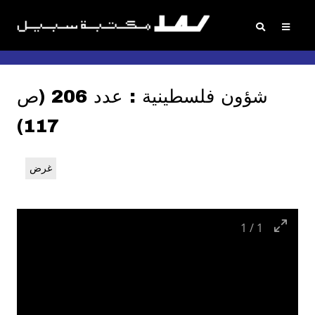
شؤون فلسطينية : عدد 206 (ص
117)
غرض
1
/
1