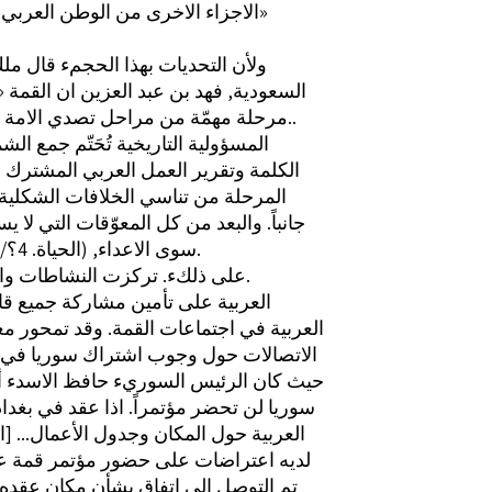
الاجزاء الاخرى من الوطن العربي» (القبس»
ولأن التحديات بهذا الحجمء قال ملك
السعودية, فهد بن عبد العزين ان القمة 
مرحلة مهمّة من مراحل تصدي الامة للتحديات..
[و] المسؤولية التاريخية تُحَتّم جمع الشم
الكلمة وتقرير العمل العربي المشترك 
المرحلة من تناسي الخلافات الشكلية
جانباً. والبعد من كل المعوّقات التي لا يس
سوى الاعداء, (الحياة. 4؟/ 5/ 1950).
على ذلكء. تركزت النشاطات والاتصالات.
العربية على تأمين مشاركة جميع قا
العربية في اجتماعات القمة. وقد تمحور 
الاتصالات حول وجوب اشتراك سوريا في ا
حيث كان الرئيس السوريء حافظ الاسدء أ
سوريا لن تحضر مؤتمراً. اذا عقد في بغدا
العربية حول المكان وجدول الأعمال... [
لديه اعتراضات على حضور مؤتمر قمة عر
تم التوصل الى اتفاق بشأن مكان عقده