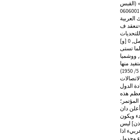
0606001
 العربية
«تنعقد ف
ل, 0
لما تستى
, ووشميا
تفيد منها
دة الدول
معظم هذه
لمؤتمر؛
علن دان
دء ويكون
اذن] ليس
بيء اذا
ء وجدول