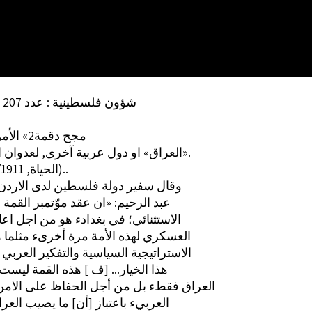
شؤون فلسطينية : عدد 207 (ص 104)
مجح دقمة2» الأمن العربي
العراق» او دول عربية آخرى, لعدوان اسرائيلي».
(الحياة, 1/5/1911 155)..
وقال سفير دولة فلسطين لدى الاردن
عبد الرحيم: «ان عقد موّتمبر القمة
الاستثنائي؛ في بغدادء هو من اجل اعاد
العسكري لهذه الأمة مرة أخرىء مثلما ه
الاستراتيجية السياسية والتفكير العربي
هذا الخيار... [ف ] هذه القمة ليس
العراق فقطء بل من أجل الحفاظ على الامن
العربيء باعتباز [أن] ما يصيب الع