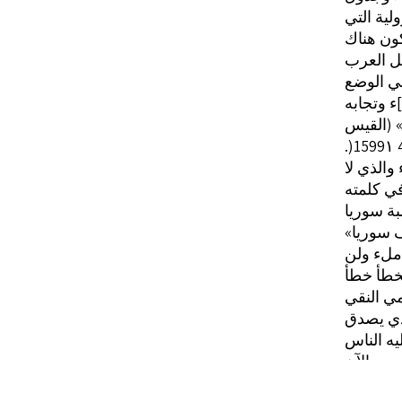
لية التي
كون هناك
ل العرب
في الوضع
والذي لا
ي كلمته
ف سوريا
املء ولن
لخطأ خطأ
لذي يصدق
يه الناس
في القمة