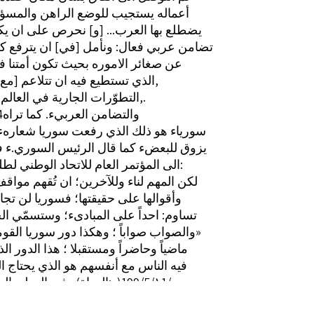
أعماله يستجيب للوضع الراهن والمسؤو
يضطلع بها العرب... [و] نحرص على ان ي
تضامن عربي فعال: ونأمل [في] ان يترفع ك
عن صغائر الاموره بحيث تكون أمتنا 
الذي تستطيع فيه ان تتلاعم [مع]ء وتجابه,
التطوّرات الجارية في العالم» (القيس,.
‎.)1599١ 4‏ والتضامن العربيء. كما تراه
سورياء هو ذلك الذي رفعت سوريا شعارهء 
يزوق للبعضء كما قال الرئيس السوري.ء ف
الى المؤتمر العام للاتحاد الوطني لطلبة سوريا:
«لكن المهم لناء وللآخرين؛ ان تُقهم مواق
وأقوالها على حقيقتها؛ فسوريا لن تج
تساوم: احداً على المبادىء؛ وستسمّي ا
والصواب صواباً ؛ وهكذا دور سوريا القومي النقي»
ماضياً وحاضراً ومستقبلا ؛ هذا الدور ا
فيه الناس مع أنفسهم هو الذي يحتاج ال
‏وقد أكد الرئيس الاسد عدم مشاركته 