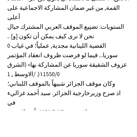
القمة, من غير ضمان المشاركة الاجماعية على
أعلى
الستويات: تضنِيع الموقف العربي المشترك حيال
.. [و] نحن لا نرى كيف يمكن أن تكون
0 القضية اللينانية مجدية, عملياً؛ في غياب
سوريا... فيما لو فرضت ظروف انعقاد المؤتمر
عزوف الشقيقة سوريا عن المشاركة بها» (الشرق
وكان موقف الجزائر شبيهاً بالموقف اللبناني؛
اذ صرح وزيرخارجية الجزائر. سيد أحمد غزاليء
في
حديث صحافيء في 1950/5/17 بأنه «لا معنى
للقمة العربية الطارئة» المقترح عقدها في بغدادء
في غياب سوريا» (الاهرام, ‎/١1‏ 5/ 1150). وأعلن