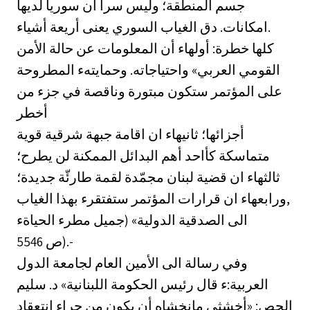
جسم المنطقة؛ وليس سراً أن سوريا لديها
امكانات. دق الغياب السوري يعنى أريعة أشياء.
كلها خطرة: أولهاء أن المعلومات عن حالة الأمن
القومي العربي» واحتياجاته. وحمايتهء المطروحة
على المؤتمر ستكون مبتورة وناقصة في جزء من
أخطر
أجزائها؛ ثانيهاء ان اقامة جبهة شرقية قوية
متماسكة كأاحد أهم البدائل الممكنة لن يطرح؛
ثالثهاء ان قضية لبنان مجمّدة لقمة طارئّة جديدة؛
ورابعهاء ان قرارات المؤتمر ستفتقرء بهذا الغياب,
الى الصدقية الدولية» (جميل مطرء الحياةء
554ص 6).-
وفي رسالة الى الأمين العام لجامعة الدول
العربية:ء قال رئيس الحكومة اللبنانية» د. سليم
الحص: «أخشثى مانخشاه أن يكون من جراء انتعقاد