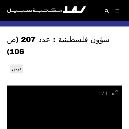
شؤون فلسطينية : عدد 207 (ص
106)
غرض
1
/
1