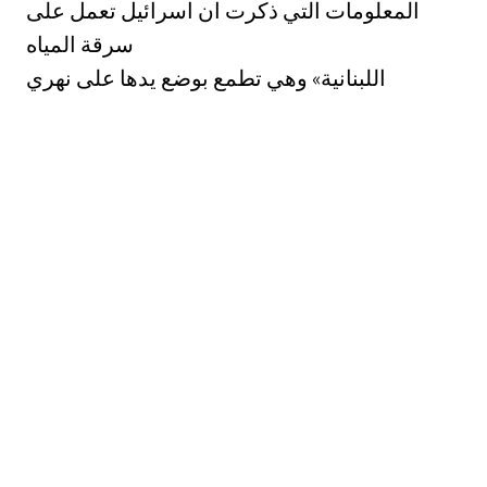
المعلومات التي ذكرت ان اسرائيل تعمل على
سرقة المياه
اللبنانية» وهي تطمع بوضع يدها على نهري
الليطاني والماصباني: لزيادة مردوبها من المياهء
بسبب
الشيّ الذي واجهته في صيف العام ‎/١16١‏ خصوصاً
مع وصول دفعات كبيرة من المهاجرين اليهود
السوفيات: وعدم القدرة على استيعابهم دون
الحصول على اراض جديدة» ومصادر مياه اضافية.
وفي تصريح لوزير المياه والريي الاردني, قال
الوزير ان اجمالي كمّيات المياه التي تسرقها
اسرائيل
سنوياً من مصادر المياه العربية يصل الى حوالى
‎١٠٠١‏ مليون مترمكعب. ان اعتداءات اسرائيل على
المياه العربية قائمة منذ بداية الخمسينات, مشيراً