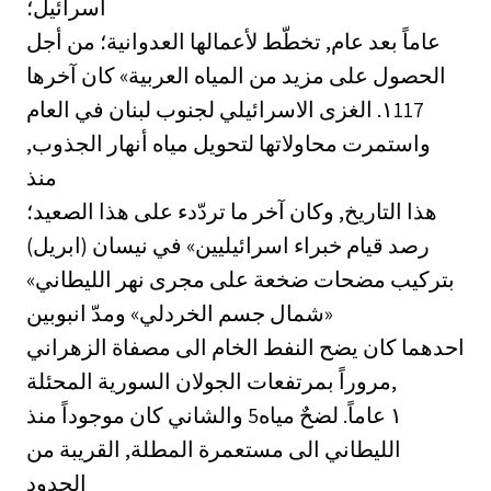
اسرائيل؛
عاماً بعد عام, تخطّط لأعمالها العدوانية؛ من أجل
الحصول على مزيد من المياه العربية» كان آخرها
الغزى الاسرائيلي لجنوب لبنان في العام ‎.١117‏
واستمرت محاولاتها لتحويل مياه أنهار الجذوب,
منذ
هذا التاريخ, وكان آخر ما تردّدء على هذا الصعيد؛
رصد قيام خبراء اسرائيليين» في نيسان (ابريل)
بتركيب مضحات ضخعة على مجرى نهر الليطاني»
شمال جسم الخردلي» ومدّ انبوبين»
احدهما كان يضح النفط الخام الى مصفاة الزهراني
مروراً بمرتفعات الجولان السورية المحئلة,
والشاني كان موجوداً منذ ‎5١‏ عاماً. لضحٌ مياه
الليطاني الى مستعمرة المطلة, القريبة من
الحدود