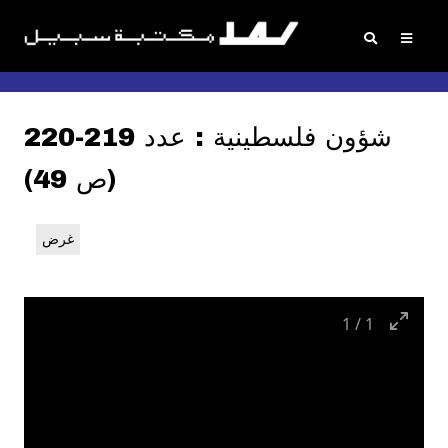
شؤون فلسطينية : عدد 219-220
(ص 49)
غرض
1
/
1