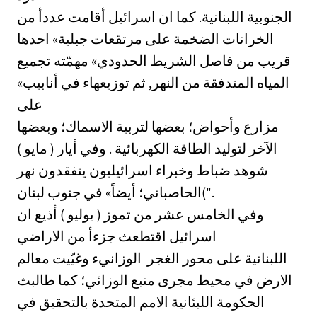
الجنوبية اللبنانية. كما ان اسرائيل أقامت عددأ من
الخرانات الضخمة على مرتقعات جبلية» احدها
قريب من فاصل الشريط الحدودي» مهمّته تجميع
المياه المتدفقة من النهر, ثم توزيعهاء في أنابيب»
على
مزارع وأحواض؛ بعضها لتربية الاسماك؛ وبعضها
الآخر لتوليد الطاقة الكهربائية . وفي أيار ( مايو )
شوهد ضباط وخبراء اسرائيليون يتفقدون نهر
الحاصباني؛ أيضاً» في جنوب لبنان(".
وفي الخامس عشر من تموز ( يوليو ) أذيع ان
اسرائيل اقتطعث جزءأ من الاراضي
اللبنانية على محور الغجر ‏ الوزانيء وغيّيت معالم
الارض في محيط مجرى منبع الوزائي؛ كما طالبث
الحكومة اللبئانية الامم المتحدة بالتحقيق في