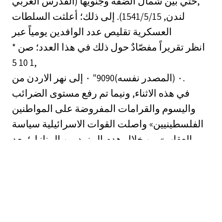
حتي بين شمال الضفة وجنويها (القدرس العربي,
لندن, 1541/5/15). إلى ذلك؛ أعلثت السلطات
العسكرية تقليص عدد الوافدين يومياً عبر
* انظر تقريراً مفصّادٌ حول ذلك في هذا العدد؛ صن
5 10 1,
نهر الاردن من ‎٠‏ إلى ‎"9090٠‏ (المصدر نفسه).
في هذه الاثناء, ونيما تم رفع مستوى الضرائب
واليسوم والقرامات المفروضة على المواطنين
الفلسطينيين» واصلت القوات الاسرائيلية سياسة
العقاب» من خلال هدم المزيد من المنازل؛ بعد
اتهام
اصحابهاء أ ذويهم, بمقاومة الاحتلال. وقد شمل
ذلك الاجراء ‎١5‏ منزلاء عدا علق واحدء وانذان
مالكي أربعة بالهدم؛ اضافة الى تدمير ‎١١‏ منزل
بحجة عدم الترخيص؛ وكل ذلك .خلال الفترة