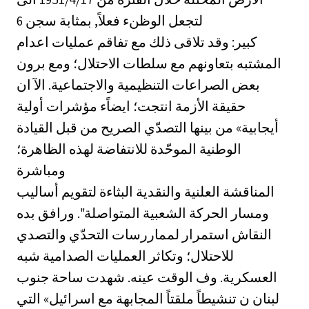
6 لتجعل الوظنء فعلاً, بمثابة سجن
كبير: وقد تلاقى ذلك مع تفاقم عمليات اعدام
المشتبه بتعاونهم مع سلطات الاحتلال؛ ومع برون
بعض الصراعات التنظيمية والاجتماعية. الآ ان
حقيقة الأزمة انتجت؛ ايضاًء مؤشرات أولية
أيجابية» من بينها التصدّي الصريح من قبل القيادة
الوطنية الموحّدة للانتفاضة لهذه الظاهرة؛
ومباشرة
المناقشة العلنية والنقدية البثاءة لتقويم أساليب
ومسار الحركة الشعبية المتواصلة". ورافق بده
النقاش استمرار لمماررسات التحدّي والتصدي
للاحتلال؛ وتكاثر العمليات الصدامية شبه
العسكرية. وف الوقت عينه. شهدت ساحة جنوب
لبنان ن تنشيطاً ملقتاً المجابهة مع اسرائيل» التي