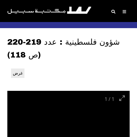
شؤون فلسطينية : عدد 219-220
(ص 118)
غرض
1
/
1