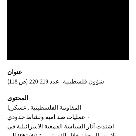
عنوان
شؤون فلسطينية : عدد 219-220 (ص 118)
المحتوى
المقاومة الفلسطينية . عسكريا
عمليات صد امية ونشاط حدودي ‎٠‏
اشتدت آثار السياسة القمعية الاسرائيلية في
الارض المحتلة خلال الفترة من 1951/4/17 الى