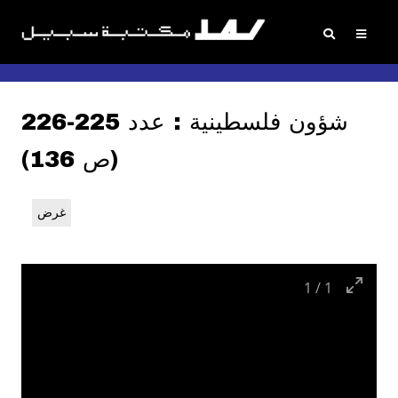
شؤون فلسطينية : عدد 225-226
(ص 136)
غرض
1
/
1