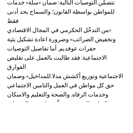
تتضمّن التوصيات التالية: ضمان «سلّة» خدمات
للمواطن بواسطة القانون؛ والسماح بحد أدنى
فقط
من التدخّل الحكرمي في المجال الاقتصادي»
وتخفيض الضرائب» وضرورة اعادة تشكيل بئية
حفرات عوفديم. أما تقاصيل التوصيات
الاجتماعية: فقد طالبت بالعمل على تقليص
الفوارق
الاجتماعية وتوزيع أكشش مدلا للمداخيل» وضمان
حق كل مواطن في العمل والتامين الاجتماعي
وخدمات الرفاه. والصحة والتعليم والاسكان
والتقاهد للمسثين. ويتمٌّ ضمان هذه الخدمات
بتشريع قانوني يكون قابلاً للتعديل من حين لآخر,
حسب امكانات الاقتصاد الاسرائيلي واحتياجات
المستهلكين. وأكدت هذه التوصيات على المساواة