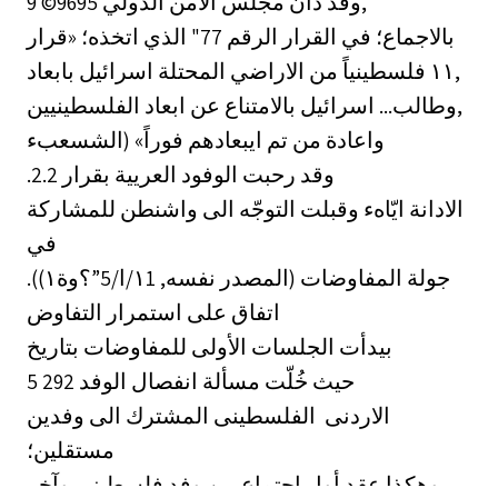
9 ©9695 وقد دان مجلس الامن الدولي,
بالاجماع؛ في القرار الرقم 77" الذي اتخذه؛ «قرار
اسرائيل بابعاد ‎١١‏ فلسطينياً من الاراضي المحتلة,
وطالب... اسرائيل بالامتناع عن ابعاد الفلسطينيين,
واعادة من تم ايبعادهم فوراً» (الشسعبء
.2.2 وقد رحبت الوفود العريية بقرار
الادانة ايّاهء وقبلت التوجّه الى واشنطن للمشاركة
في
جولة المفاوضات (المصدر نفسه, ١1/ا/5”؟وة١)).‏
اتفاق على استمرار التفاوض
بيدأت الجلسات الأولى للمفاوضات بتاريخ
5 292 حيث خُلّت مسألة انفصال الوفد
الاردنى ‏ الفلسطينى المشترك الى وفدين
مستقلين؛
وهكذا عقد أول اجتماع بين وفد فلسطيني وآخر