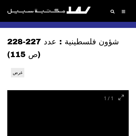
شؤون فلسطينية : عدد 227-228
(ص 115)
غرض
1
/
1