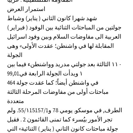
استمرار العرض
شهد شهرا كانون الثاني ( يناير) وشباط
( فبراير ) جولتين من المباحثات الثنائية بين الوفود
العربية الى مفاوضات السلام وبين وفود اسرائيل
المقابلة لها في واشنطن؛ عقدت الأولى» وهى
الجولة
الثالثة بعد جولتي مدريد وواشنطنء فيما بين ‎١١‏ -
‎99,01١‏ ويدأت الجولة الرابعة في
464 في واشنطن أيضاً؛ كما عقدت جولة
مباحثات أولى من مفاوضات المرحلة الثالثة
متعددة
الطرف, في موسكو. يومي 78 و55/١15157/1.‏ ولم
تجر الأمور بيُسرء كما تمنى القائمون 2 . فقبل
جولة مباحثات كانون الثاني ( يناير ) الثنائية» التي