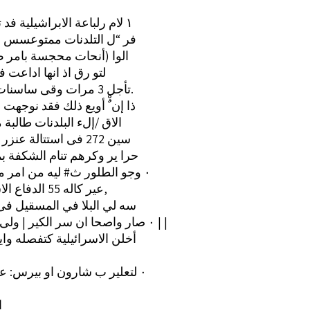
‎١‏ لام رلباعة الابراشيلية فد تسنب أن
فر “ل التلدنات ممتوعسس من
الوا (أنحات محجسة بامر 
لتو رق اذ انها اداعت ف
تأجل 3 مرات وقى ساسنات مختلقة.
ذا إن ٌْ أويع ذلك فقد نوجهت
الاق /إلء البلدنات طالبة م
سين 272 فى استتالة عنزر وابزمن٠‏
“حرا ير وكرهم تنام الشكفة بما
الطلور ث# ليه من امر معن واحد ‎٠‏ وجو
عير كاله 55 الدفاع الاسراشلى,
سه لي البلا في المسقيل فى
“سر الكير | ولى أى حال ‎٠‏ صار واصحا ان | |
30 “أخلن الاسرائيلية كتفصله و
لتعلير ب شارون او بيرس: على ميعن ‎٠‏
‎١ 1 