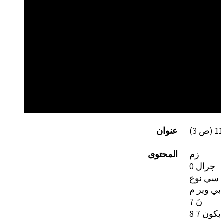
عنوان
زم
المحتوى
0 جرال
 سي نوع
:
نَ 7
 بكون