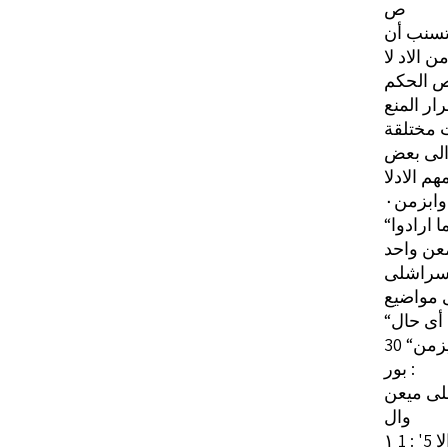
ص
 الاد لا
ص الحكم
رار المنع
 الى بعض
هم الادلا
 ارادوا
 مواضيع
ايزمن
بور :
وال
: '‏ الا 5