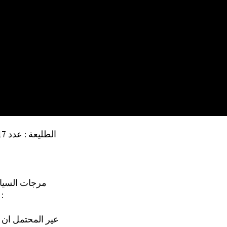
الطليعة : عدد 117 (ص 3)
مرجات السيا
بي وير م 
8 7 عير المحتمل ان