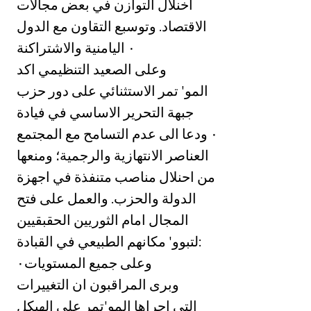
اخنلال التوازن في بعض مجالات
الاقتصاد. وتوسبع التقاون مع الدول
اليامنية والاشتراكنة ‎٠‏
‏وعلى الصعيد التنظيمي اكد
المو' تمر الاستثنائي على دور حزب
جبهة التحرير الاساسي في فيادة
المجتمع ‎٠‏ ودعا الى عدم التسامح مع
العناصر الانتهازية والرجمية؛ ومنعها
من احنلال مناصب متنفذة في اجهزة
الدولة والحزب. والعمل على فتح
المجال امام الثوريين الحقبقيين
لتبوو' مكانهم الطبيعي في القبادة:
وعلى جميع المستويات٠‏
وبرى المراقبون ان التغييرات
التي اجراها المو'تمر على الهبكل