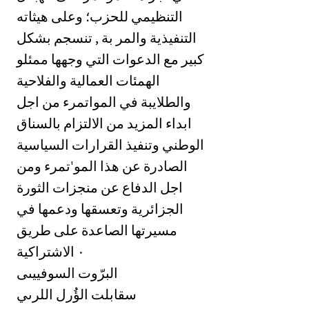
التنظيمي للحزب؛ وعلى هيثاته
التنفيذية والمر بة , تنسجم بشكل
كبير مع الدعوات التي وجهها ممئلو
الهمئات العمالية والفلاحية
والطلايبة في المواتمرء من اجل
ابداء المزيد من الالتزام بالسناق
الوطني وتنفيذ القرارات السياسية
الصادرة عن هذا المو'تمرء ومن
اجل الدفاع عن منجزات الثورة
الجزائرية وتعسقها ودعمها في
مسيرتها الصاعدة على طريق
الاشتراكية ‎٠‏
البرّوت السوفييىى
سقابلت الؤُرل اللرىي