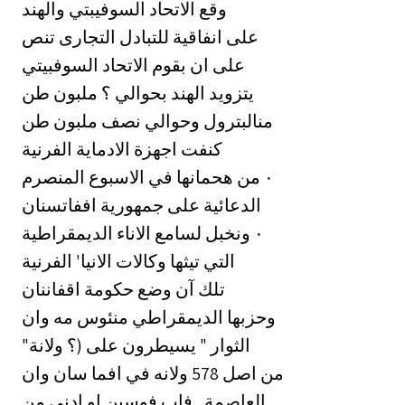
وقع الاتحاد السوفيبتي والهند
على انفاقية للتبادل التجارى تنص
على ان بقوم الاتحاد السوفبيتي
يتزويد الهند بحوالي ؟ ملبون طن
منالبترول وحوالي نصف ملبون طن
كنفت اجهزة الادماية الفرنية
في الاسبوع المنصرم ‎٠‏ من هحمانها
الدعائية على جمهورية اففاتسنان
الديمقراطية ‎٠‏ ونخبل لسامع الاناء
التي تيثها وكالات الانيا' الفرنية
تلك آن وضع حكومة اقفاننان
وحزبها الديمقراطي منئوس مه وان
"الثوار " يسيطرون على (؟ ولانة
من اصل 578 ولانه في افما سان وان
العاصمة , فاب فوسبن او ادنى من