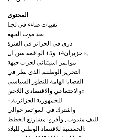
المحتوى
تفييات صاءء في لجنا
بعد موت الخهة
درى في الحزائر في الفترة
الواقمة سن ال ‎١5‏ و ‎١4‏ حزيران»,
موانمر اسيئنائي لحزب حبهة
التحرير الوطننة, الذى نطر في
القصابا الهامة للتطور السباسي
والاحتماعي والاقتصادى اللاحق»
للجمهورية الحزائرية.٠‏
واشترك في المو'تمر حوالي
لليف مندوب , وآفروا مشارنع الخطط
الحمسبة للاقتصاد الوطني للبلاد: