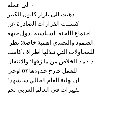
الى عملة ‎٠‏
ذهبت الى بازار كابول الكبير
اكتسبت القرارات الصادرة عن
اجتماع اللجنة السياسية لدول جبهة
الصمود والتصدى اهمية خاصة؛ نطرا
للمحاولات التي تبذلها اطراف كامب
ديفمد للخلاص من ما زقها؛ والانتقال
للعمل خارح حدودها 07 اوحى
"ان نهابة العام الحالي سنشهد
تفيبرات في العالم العربي نحو
نآبيد ما اسماه بالصادرة السلمية" ‎٠‏
‏وبربط المراقبون سن هذا
التصريح ونس القرار باجرا' مناورات
اسركبة مصرية طوبلة الامد, واعلان