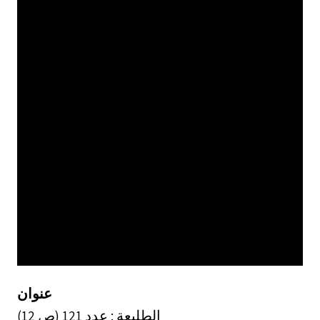
عنوان
الطليعة : عدد 121 (ص 12)