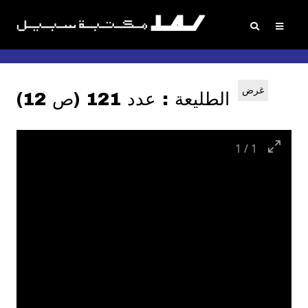
غرض
الطليعة : عدد 121 (ص 12)
1
/
1