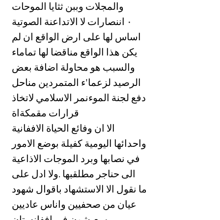
والمجلات وببن ثثايا الموحات
الاتداعنة الصوتية ‎٠‏ اننصارات لا
اساس لها على ارض الواقع ان لم
يكن هذا الواقع مناقضا لها تماماء
والسبب هو محاولة اضافة بعض
الرصيد لزعما'ء المتمردين مناحل
دفع لجنة الموءنمر الاسلامي لاتخاذ
قرارات مقمكةاة
الا ان وفائع الحياة الاففانية
واحدائها اليومية كفيلة بوضع الامور
في نصابها وبرد الموجات الاذاعية
الى حناجر مطلقبها .ولا ادل على
ما نقول الا الاستشهاد باقوال شهود
عيان من صحفيين واناس عاديين
بعبشون فى اففانستان ‎٠‏