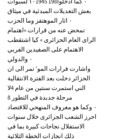
لسبوات ‎١٠1945 198٠‏ كما ادخلوا
بعش التعديلات المبدثية في ميثاق
الحزب ‎٠‏ اثار الموهتفز وما
تمحض عنه من قرارات »اهتمام
الراى العام الحزائرى » كيا اشتقطب
الاهتمام على الصفيدين الفربي
والدولي ‎٠‏
‏واشارت فرارات المو' تمر الى ان
الحزائر دخلت بعد الفترة الانتقالية
الني استمرت سنتين من عام 4لا
8 مرحلة جدبدة في التطور
المنهحي للاقتصاد ‎٠‏ وكما هو معروف
احرز الشعب الجزائرى خلال سنوات
الاستفلال نجاحات كبيرة بما في
ذلك انجازات الخطة الثلائية