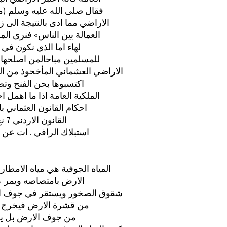
فقال صلى الله عليه وسلم (م
الاراضي مما ادى بالنتيجة الى 
العمالة بين الناس» فنرى الم
لهاء اما الذي نكون في 
للمسلمين مباحالمن اصلحها ف
الاراضي العشماني المأخحوذ من الش
اكتسبوها بحن الفنح وتص
الملكية العامة اذا ما اهمل
احكام القانون العثماني ب
القانون الاردني 7 نع تملكها الا بذلك الاذن ورب يكون طلب الاذن للتنظيم وحصرا لنزاعات لي
استبلاك الرافي . ات عن
المياه الجوفية هي مياه الامطا
الارض بامتصاصه ويمر عبر
شقوق الصخور ويستقر في جوف الار
من قشرة الارض فيخرج الى
0 من جوف الارض بل يس