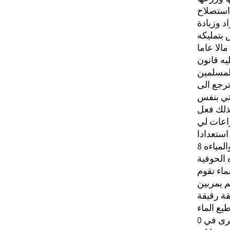
 استصلاح
د وزيادة
 بتمليكه
الا عاما
يه قانون
المسلمين
ترجع الى
يني بنفس
كذلك فعل
ستعدادا
لمياءه 8
ه الحوفية
ماء تقوم
م يمربين
ة رقيقة
يع الماء
خرى في