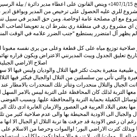
دير دائرة / بيلة الرسير
شروع للري عليه الخصول على ترخيص من المدير ويوافق ادير ع
عن اي مشروع ري في منطقة ري بشرط ان يد تعويضا لصاحب ال
م يظهر آل امتضرر يستطيع “جنب الضرر علامه في الوقت المن
اريخ تعليق الجدول ويبث المديرنني الاعتراض ويكون قراره نهائي .
اصلاح الاراضي الجبلية 
يعية متغيرة بحيث تكثر فيها التلال والوديان وليس فيها الا سه
ة والتي تأتي بين سلسلتين من التلال اوالجبال فيكثر فيها التلال
كانت الجبال والتلال منحدرات وتتأثر تلك المنحدرات بالامطار عند
معها التربة لذلك كان المحافظة على التربة ليبس بالامر السهل 
ائل الكفيلة بحماية التربة والمحافظة عليها. وبسبب الفوضى 
ا بعض البلاد العربية في العصور والازمان الغابرة ادى ذلك ال
ل والجبال الى الاودية المحيطة بها والى عدم صلاحية كثير من تلك 
رغم ان رعض الاودية قد جرفت ها تربة التلال او الجبال الا انها 
 وبذلك كثرت الاراضي البور؛ اوالموات وحرصا من الاسلام على
بور(اي ال موات) التي لا تزرع مالا مباحا تكون ملكا لمن استصلحه