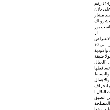
لى ذلان
مشرو لك
اسب بور
ار
 لى 70
والاودية
ولا ضيقة
 (الجبال
 تساقطها
اوالبسيط
والاهمال
ى انجراف
التلال ا
من الضيق
 المصلحة
ا وزرعها