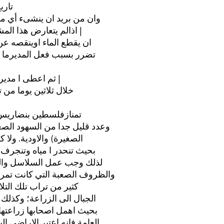
رقم ‎1١4‏ تاريخ 1407/1/15» وينص القانون على اعطاء م
وان من بريد ان ينشىء أي م
اذالم يتعارض هذا المشروع مع اي مصلحة عامة اوخاصة. ومن حق المدير في سبيل تنفيذ مشار |
ان يقطع الماء اوينقصه 
تضرر بسبب فعل المديرما ل
ثم اعطى ا مدير صلاحية توزيع مياه على كل قطعة وعلى من يرى نفسه مغبونا الاعتراض |
خلال ثلاثين يوما من ت
تمنازفلسطين بنضاريس طب
وعدد قليل جدا من السهود الصغير
الصغيرة) والاودية. ولا 
بحيث تنحدر ا مياه وتنجرف 
لذلك وجب عمل السلاسل والوس
والظروف الصعبة التي كانت تمر مه
كثير من تراب تلك التلا
الجبال الى الزراعة؛ وكذلك 
بحيث اهمل اصحابها زراعتها
العامة فانه اعتبر الاراضي ال