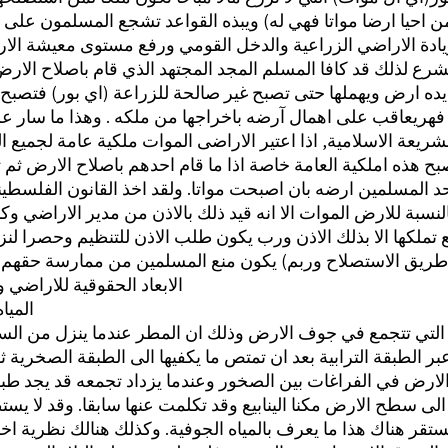
ن احيا ارضا مواتا فهي له) ويبذه القواعد تشجع المسلمون على
زيادة الاراضي الزراعية والدخل القومي ورفع مستوى معيشة الارا
شرع لذلك قد كافا المسلم المجد المجتهد الذي قام باصلاح الارض
يده ارض ويهملها حتى تصبح غير صالحة للزراعة (اي بور) فتصبح م
هريعاقب على اهمال آرضه باخراجها من ملكه . وهذا ما سار عل
ريعة الاسلامية, اذا اعتير الاراضى الموات ملكية عامة لجميع 
بح هذه املكية العامة خاصة اذا ما قام احدهم باصلاح الارض ثم 
 احد المسلمين ارضه بان اصبحت مواتا. ولقد اخذ القانون الفلسط
النسبة للارض الموات الا انه قيد ذلك بالاذن من مدير الاراضي و
 طريق الاستصلاح وربم) يكون منع المسلمين من ممارسة حقهم ا
الابعاد الحقوقية للاراضي وا
الميا
ر التي تتجمع في جوف الارض وذلك ان المطر عندما ينزل من الس
 الطبقة الترابية بعد ان تمتص ما يكفيها الى الطبقة الصخرية ث
ض في الفراغات بين الصخور وعندما يزداد تجمعه قد يجد طبق
 سطح الارض مكنا الينابيع وقد تكلمت عنها سابقا. وقد لا يستط
تقر هناك هذا ما يعرف بالمياه الجوفية. وكذلك هنالك نظرية ا