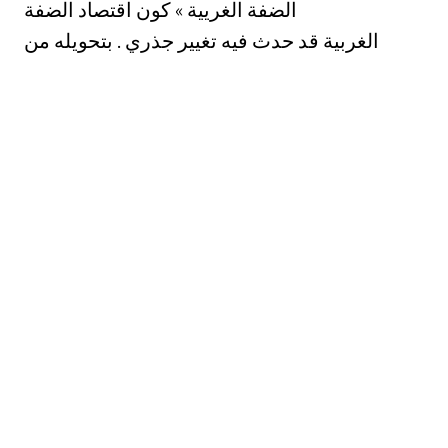
الضفة الغريية » كون اقتصاد الضفة
الغربية قد حدث فيه تغيير جذري . بتحويله من
اقتصاد منتجح الى اقتصاد مستهلك يعتمدعلى ما
تنتجه
الأرض الفلسطينية بعد اضعاف صلة الانسان
الفلسطيني بيجذنور ارضه ووطنه الاصيل 2
الى ٠.باتت‏ قضية دعم القطاع الزراعي في الضفة
الغربية وسائر اراضي الوطن المحتل » ضرورة
وطنية اجرائية , للتصدي لخططات الاحتلال
الصهيوني وتفويتٍ الفرصة عليه في تحقيق اهدافه
المرحلية والاستراتد تيجية 8 .
هو جزء من
الزراعة المروية في الضفة الغربية وأثر السياسات
المائية الاسرائيلية