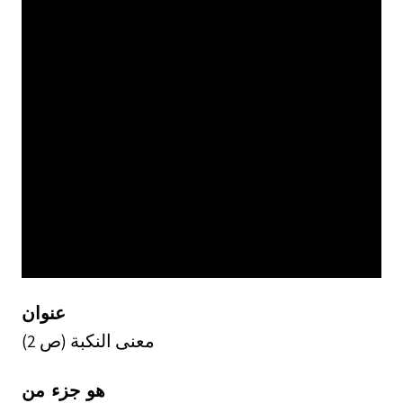
عنوان
معنى النكبة (ص 2)
هو جزء من