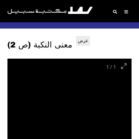
غرض
معنى النكبة (ص 2)
1
/
1