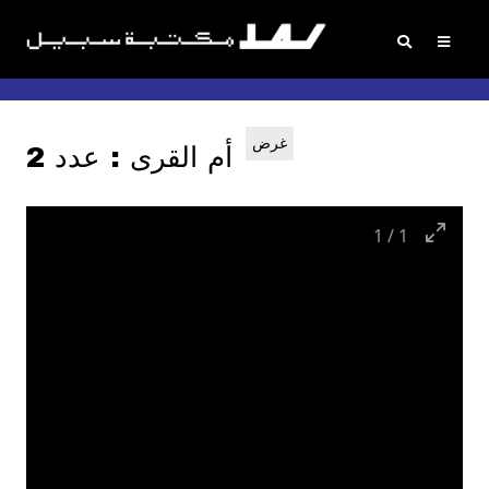
غرض
أم القرى : عدد 2
1
/
1