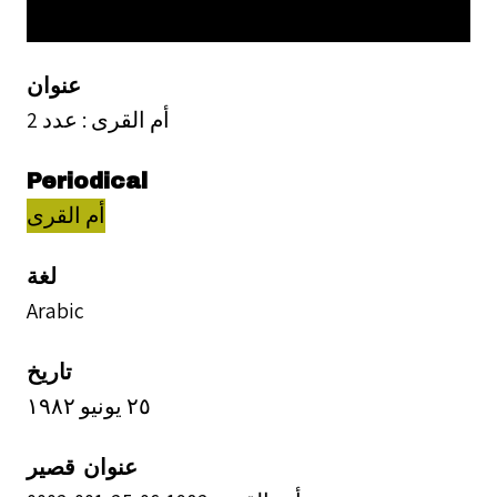
عنوان
أم القرى : عدد 2
Periodical
أم القرى
لغة
Arabic
تاريخ
٢٥ يونيو ١٩٨٢
عنوان قصير