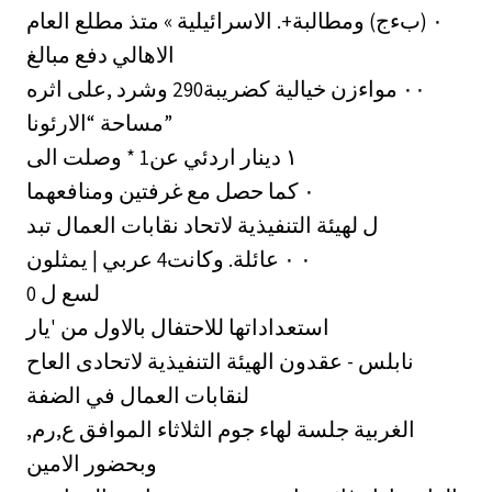
الاسرائيلية » متذ مطلع العام ‎.+٠‏ (بءج) ومطالبة
الاهالي دفع مبالغ
وشرد ,على اثره ‎290٠٠‏ مواءزن خيالية كضريبة
مساحة “الارئونا”
وصلت الى * ‎1١‏ دينار اردئي عن
غرفتين ومنافعهما ‎٠‏ كما حصل مع
ل لهيئة التنفيذية لاتحاد نقابات العمال تبد
عربي | يمثلون ‎4٠ ٠‏ عائلة. وكانت
لسع ل 0
استعداداتها للاحتفال بالاول من 'يار
نابلس - عقدون الهيئة التنفيذية لاتحادى العاح
لنقابات العمال في الضفة
الغربية جلسة لهاء جوم الثلاثاء الموافق ع,رم,
وبحضور الامين