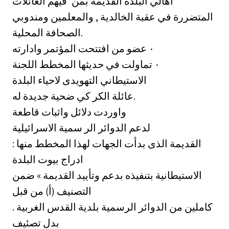
اهالي البلدة القديمة بمن 'فيهم العائلات
المتضررة في عقبة الخالدية , والمعلمين ومندوبي
الصحافة المحلية.
افتتحت المؤتمر وادارته ‎٠‏ عضو من
اللجنة ‎٠‏ تماولت في حديثها المخطط
الاستيطاني التهويدى لاحياء البلدة
عائلة الكر كي ضحية جديدة له.
واوردت دلائل واثبات قاطعة
لدعم الدوائر الر سمية الاسرائيلية
القديمة الذى بدأت الجهات لهذا المخطط منها :
ادراج بيوت البلدة
الاستيطانية بتنفيذه بدعم وتأييد القديمة » ضمن
التصنيف (أ) من قبل
كاملين من الدوائر الرسمية بلدية القدس الغربية .
بدل تصئيف