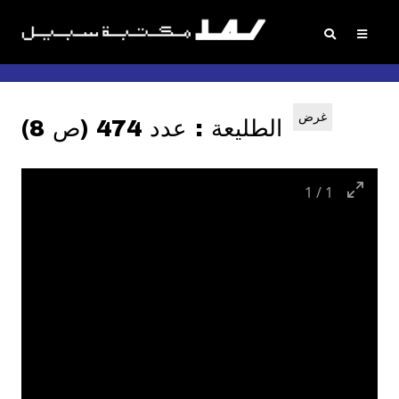
غرض
الطليعة : عدد 474 (ص 8)
1
/
1