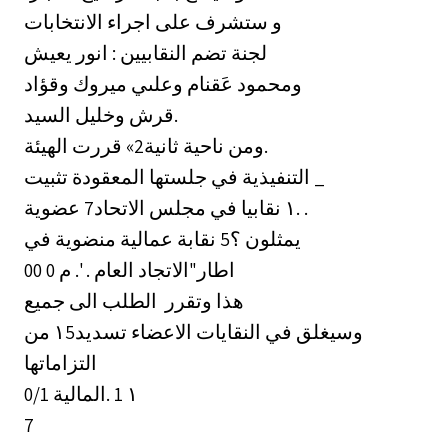
و ستشرف على اجراء الانتخابات
لجنة تضم النقابيين : انور يعيش
ومحمود عَقنام وعلىي ميروك وقؤاد
قرش وخليل السيد.
ومن ناحية ثانية2» قررت الهيئة.
التنفيذية في جلستها المعقودة تثبيت _
عضوية ‎7١‏ نقابيا في مجلس الاتحاد. .
يمثلون ؟5 نقابة عمالية منضوية في
اطار"الاتجاد العام . '. م 0 00
هذا وتقرر ‏ الطلب الى جميع
من ‎١5‏ وسيغلق في النقايات الاعضاء تسديد
التزاماتها
0/1 المالية. ‎١‏ 1
7