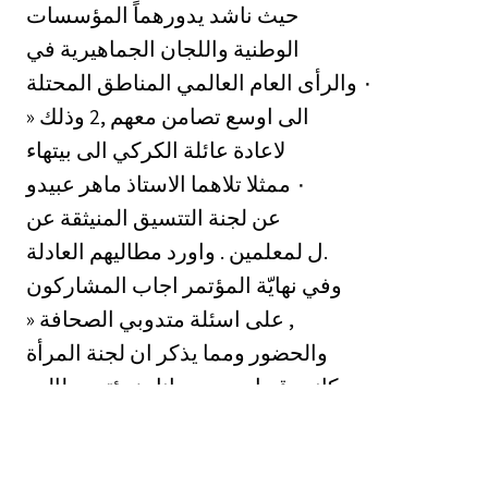
‏حيث ناشد يدورهماً المؤسسات
الوطنية واللجان الجماهيرية في
المناطق المحتلة ‎٠‏ والرأى العام العالمي
» الى اوسع تصامن معهم ,2 وذلك
لاعادة عائلة الكركي الى بيتهاء
تلاهما الاستاذ ماهر عبيدو ‎٠‏ ممثلا
عن لجنة التتسيق المنيثقة عن
ل لمعلمين . واورد مطاليهم العادلة.
وفي نهايّة المؤتمر اجاب المشاركون
» على اسئلة متدوبي الصحافة ,
والحضور ومما يذكر ان لجنة المرأة
كانت قد اصدرت بيانا ضمئته مطالب
المؤتمرين بيائين يتعلقان بقضايا
المعلمين » ويتضمتان مطاليهم.