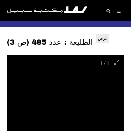
غرض
الطليعة : عدد 485 (ص 3)
1
/
1