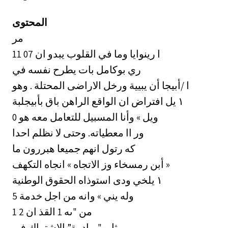
المحتوى
مر
11 07 ا رينوايا وما في القلوب يبدو ان
ري بوكامل بات يطرح نفسه في
ا /أبيجا أن يبيية ورخل الاراضى المحتلة . وهو
بأبيجلبة ‎١‏ يل افتراض ان الواقع الراهن باق
0 ويل » وأنا المسبيل للتعامل معه هو
ور اا معطياته. وحتى لا نظلم احدا
كه رتول انهم جميعا هبررون ما
أبن رمسخاء وز الاتجاه » انجاه التكهف »
‎١‏ يلخي ودى استوذاه الحقوق الوطنية
5 وله يني » وانه من اجل خدمة
1 2 من "ىه 1 القذ ان
مثل -"مبادرة” الاشتراك في