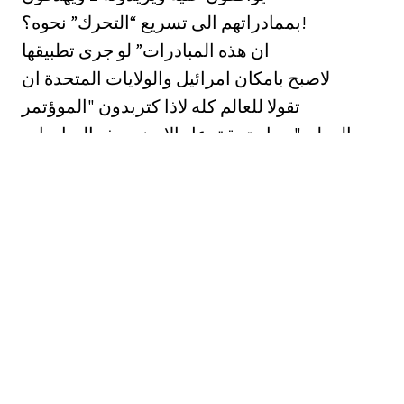
بممادراتهم الى تسريع “التحرك” نحوه؟!
ان هذه المبادرات” لو جرى تطبيقها
لاصبح بامكان امرائيل والولايات المتحدة ان
تقولا للعالم كله لاذا كتربدون "الموؤتمر
الدولي" وما متحقق عل الارض بهذه المبادرات
يتجاوز مرحلة المفاوضات الثنائية المباشرة
الى مرحلة “التفاوض بالاعمال"! 0
ان من الخطأ الظن بأن “المؤتمر الدولي”
هو مجرهد اقتراح يمكن ان يرفض او يقبل في
الصعيد الدولي في تحركهم من اجل عقد ذلك
مناسبة ماء ويصبح من الواجب بعد الرفض _
المواتمز. 1 -
البحث عن اقتراح آخر. 0 وعلينا ان لا ننسى ان
السادات الذى قطع