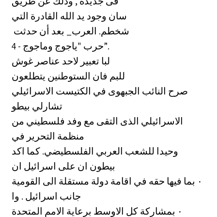
فى جديدة , وذلك عن طريق
سان وجود يد الله القادرة التي
شخطم. العرب_ بعد أن حدثت ‏
4 - حرب "ياجوج وماجوج”.
لبا تعبير لاحد عناصر غوش
للبم فان الستوطنين يتطلعون
صرح النائب الجبهوى في الكتيست الاسرائيلي
تشارلي بيطو
الاسرائيلي الذى التقى مع وفد فلسطيني من
منظمة التحرير في
وحيدا للشعب العربي الفلسطيضي. كما اكد
بيطون ان على اسرائيل ان
القومية ‎٠‏ بما فيها حقه في اقامة دولة مستقلة الى
جانب اسرائيل . وا
الاوسط برعاية الامم المتحدة ‎٠‏ بمشاركة كل