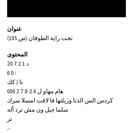
عنوان
تحت راية الطوفان (ص 105)
المحتوى
2د 1 2 7 0
6 0 :
تا ( كك
هام مهاو ل 6 2-8 7 2 000
كردس الس الذنا وزيلتها فا لاقت امسلا سرك
سلما جيل ون مش ترد أله
تر
.-