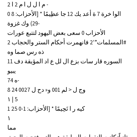
2 م ا ل ل ا م 2 ا -
0 الوا خرة 7 هَ أعد يك 12 جا عظِيمًا * [الأحزاب: 8
-29) وك غزوة
الأحزاب 0 سعى بعض اليهود لتتبع عورات
المسلمات”'2 فانهمرت أحكام الستر والحجاب 2#
ذه رس صما وه
السوره قار سات بزع ال لل ع اد المؤيقة دف 11
يبيو
74 ه-
8 24 0027 وج ل < لم 001 و« دح ل
1 25 كيه ر ا تَحِيمًا * [الأحزاب: 1-0
١
مما
ثانياً: كانت النقطت السابقة هي التي فتحت البحث