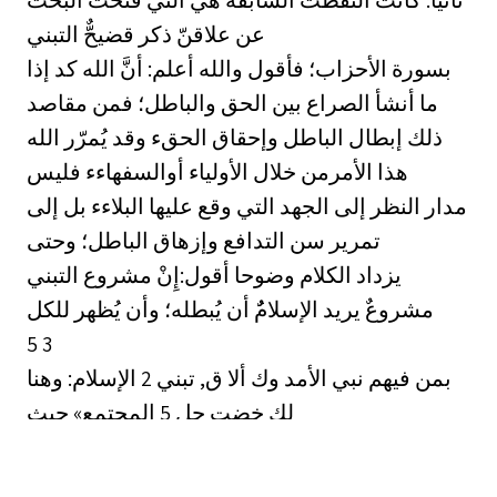
عن علاقنّ ذكر قضيحٌّ التبني
بسورة الأحزاب؛ فأقول والله أعلم: أنَّ الله كد إذا
ما أنشأ الصراع بين الحق والباطل؛ فمن مقاصد
ذلك إبطال الباطل وإحقاق الحقء وقد يُمرّر الله
هذا الأمرمن خلال الأولياء أوالسفهاءء فليس
مدار النظر إلى الجهد التي وقع عليها البلاءء بل إلى
تمرير سن التدافع وإزهاق الباطل؛ وحتى
يزداد الكلام وضوحا أقول:إِنْ مشروع التبني
مشروعٌ يريد الإسلامٌُ أن يُبطله؛ وأن يُظهر للكل
5 3
بمن فيهم نبي الأمد وك ألا ق, تبني 2 الإسلام: وهنا
لك خضت جل 5 المجتمع» حيث
زيد بن حارثة 5 كان دعي النبي 7 وكان يُدعى زيد
بن محمدء واستفاض بين الناس