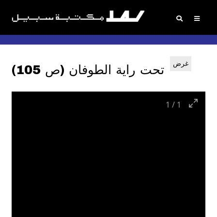
غرض
تحت راية الطوفان (ص 105)
1
/
1