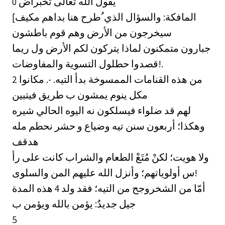
يقول الله تعالى تخبراض 0
[المافكة: والسؤال الذي ُطرح هنا بداهم مكيف
سيخرجون من الأرض وهم قوم باطشون
جبارون متمكنون لماذا يتركون لكم الأرض ول ريما
قصدوا حطلول التسوية والمفاوضات!.
من هذه القنامات الممسوخة بدأ التيه. -. مكانوا 2
مكل ينوم يمشون ب طريق فيتبين
لهم قد ضلواء فيسلكون نه اليوه الحالي شيره
وهكذا؛ أربعون سنن تيه وضياع و حشر نحطم مله
هدقف
ولا هويت؛ لكنْ مُتَعْ الطعام والشراب كانت على رأ
س أولوياتهم؛ وأنزل الله عليهم المن والسلوى!
أمّا من الشخروجح من التيه؛ فقد ولد 4 هذه المدة
جيل جديدٌ: يؤمن بالله ويؤمن ب
5