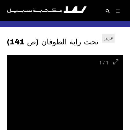
غرض
تحت راية الطوفان (ص 141)
1
/
1