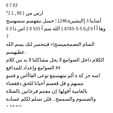
0 7 03
“ارس من 1 00 , 1 1
أشاينا 3 [البشيرة:1246.؛ حمبل نبفهسم سمنهسج
0 وها أ أ 0 ك0 5-5-8765 1 الله سم أ 555 0 2 اس ذا 3
7
السام التصمحميسح)» قبتحسر لتك يسم الله
عطيهسم.
الكلام داخل الصوامع لا يحل مشاكلنا لا بد من كلام
4# الصوامع وإعداد للمدافع
اسه حر كة ة ألم متهسمع توعى الفاأاس و فسو
مسهم و قل فعسم أحيانا للحق دفقصاء
بالعامية أقولها: إن معنتم فرحانين بالصلاة
والصسوم والسممج... فلن تسلم لكلم عسادة