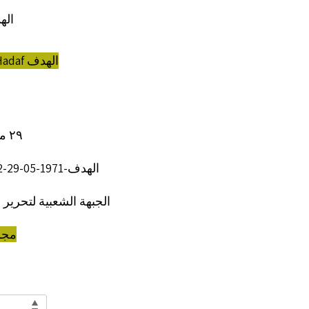
الهد
al-Hadaf الهدف
٢٩ مايو ١٩٧١
الهدف-1971-05-29-002-0102
الجبهة الشعبية لتحري
مجل