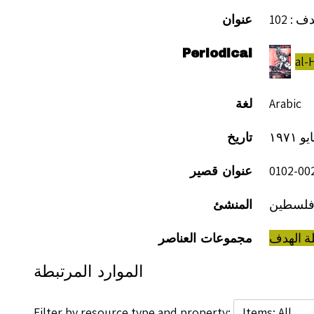
ف : 102
عنوان
Periodical
Arabic
لغة
تاريخ
عنوان قصير
ر فلسطين
المنشئ
ة الهدف
مجموعات العناصر
الموارد المرتبطة
Filter by resource type and property: