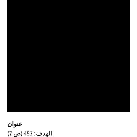
عنوان
الهدف : 453 (ص 7)