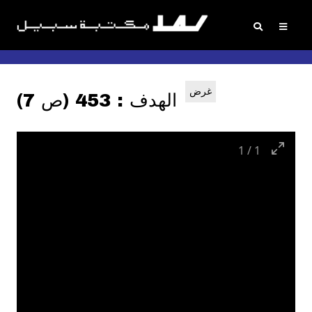
غرض
الهدف : 453 (ص 7)
1
/
1