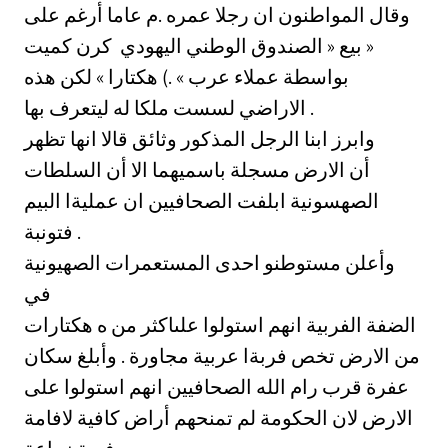
وقال المواطنون ان رجلا عمره .م عاما أرغم على
بيع « الصندوق الوطني اليهودي ‏ كرن كميت »
بواسطة عملاء عرب » .) هكتارا » لكن هذه
الاراضي لسست ملكا له ليتعرف بها .
وابرز ابنا الرجل المذكور وثائق قالا انها تظهر
أن الارض مسجلة باسميهما الا أن السلطات
الصهسونية ابلفت الصحافيين ان عمليةا البيم
فتونبة .
وأعلن مستوطنو احدى المستعمرات الصهيونية
في
الضفة الفربية انهم استولوا علىاكثر من ه هكتارات
من الارض تخص فربةا عربية مجاورة . وأبلغ سكان
عفرة قرب رام الله الصحافيين انهم استولوا على
الارض لان الحكومة لم تمنحهم أراض كافية لافامة