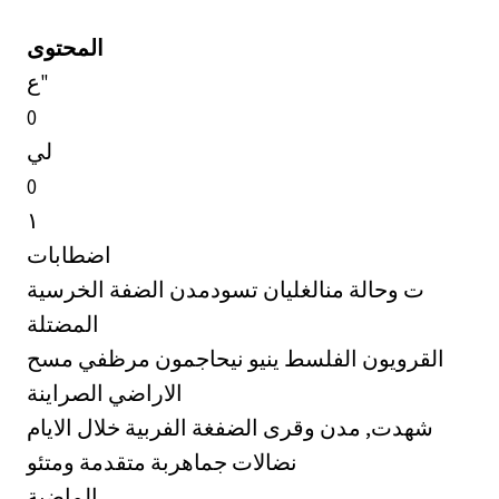
المحتوى
ع"
0
لي
0
١
اضطابات
ت وحالة منالغليان تسودمدن الضفة الخرسية
المضتلة
القرويون الفلسط ينيو نيحاجمون مرظفي مسح
الاراضي الصراينة
شهدت, مدن وقرى الضفغة الفربية خلال الايام
نضالات جماهربة متقدمة ومتئو
الماضية