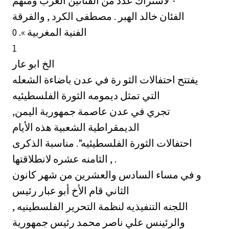
‎٠‏ لاشتراك عدد من الفنانين العرب ومنهم
الفئان خالد الهبر . مصطفى الكرد , والفرقة
الفنية المغربية ». 0
1
الخ ابو عار
يفتتح احتفالات الثو رة في عدن باضاءة الشعله
التي تمثل ديمومه الثورة الفلسطيئيه
تجري في عدن عاصمة جمهورية اليمن,
الديمقراطية الشعبية هذه الأيام
احتفالات الثورة الفلسطيئيه”. مناسبة الذكرى
الثامنه عشره لانطلاقتها , .
و في مساء السادس والعشرين من شهر كانون
الثاني قام الأخ أبو عبار رئيس
اللجنه التنفيذيه لنظمة التحرير الفلسطينيه ,
والرئينس علي ناصر محمد رئيس جمهورية