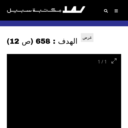
غرض
الهدف : 658 (ص 12)
1
/
1