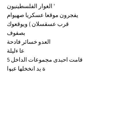
الغوار الفلسطينيون '
يفجرون موقعا عسكريا صهيوام
قرب عسقسلان ) ويوقعوك
بصفوف
العدو خسائر فادحة
عا ءليلة
قامت احبدى مجموعات الداخل 5
ة يد انخخلها عبوا
6 198/1 بوضع سيادة بوب اراقع
ناسفة سيطر عليها فنيا بالقرب من احا
7 9 0 يات
ملاخي ؛ القريية من ون لد
واثناء تواجد عدد كبير من 3 ,
داخل الموقع قام افراد المجموعة بتفجة