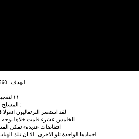
الهدف : 660 (ص 22)
الذكرى ‎١١‏ لتفجير
المسلح في انغولا :
لقد استعمر البرتغاليون انغولا 
#الخامس عشرء قامت خلاها بوجه احتلالهم .
انتفاضات عديدة» تمكن الم
اخمادها الواحدة تلو الاخرى . الا ان تلك الهب