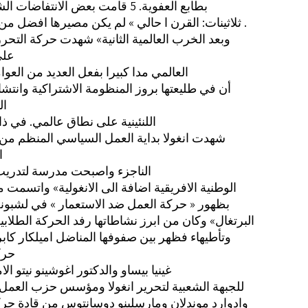
بطابع العفوية. 5 قامت بعض الانتفاضات الشعبية في
ثلاثينات: القرن ا حالي » لم يكن مصيرها افضل من سابقاتها .
وبعد الخرب العالمية الثانية» شهدت حركة التحر
على
العالمي مدا كبيرا بفعل العديد من العوا
أن في طليعتها بروز المنظومة الاشتراكية وانتشار
ال
اللنئينية على نطاق عالمي. في ذ
شهدت انغولا بداية العمل السياسي المنظم من 
ا
الناجزء واصبحت مدرسة لتدريب 
الوطنية الافريقية اضافة الى الانغولية» واتسمت منذ
بظهور « حركة العمل ضد الاستعمار » في لشبون
البرتغال» وكان من ابرز نشاطاتها رفد الحركة الطلابية 
. وتأطيهاء فظهر بين صفوفها المناضل اميلكار كابر
حرك
غينيا بيساو والدكتور اغوشينو نيتو الا
للجبهة الشعبية لتحرير انغولا ومؤسس حزب العمل 
وادوارد موندلان ومارسلينو دوسانتوس من قادة حرك