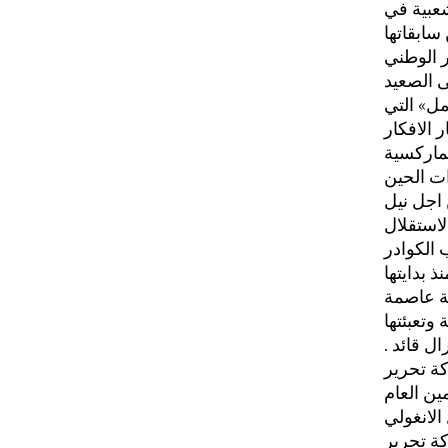
ر الوطني
 الصعيد
مل» التي
 الافكار
ماركسية
ات الحين
اجل نيل
لاستقلال
الكوادر
 بدايتها
ة عاصمة
وتعبئتها
ال قائد
ة تحرير
مين العام
الانغولي
ة تحرير