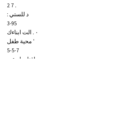
2 7 .
: د للستي
3-95
الت ابناءك . ‎٠‏
محية طفل '
5-5-7
بي اقتلعوا - عي
0 ن يعثنقا
3 افلا
الدم لين ابن القابلة قاتلي وحده , انه الاخطبوط يبو
56
تقزثي أفيارا اللشكم لع لكوتي تكفا “0 ا ويسم
فإن لم تفعلوا. ولن تفعلوا .. فاقيموالا تس إحيرة'
بالديمقراطية تمثالا في ميادينكم . . فربما تمنعون