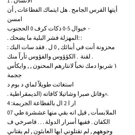
الانسان . 1
أيتها الفرس الجامح . هل ايتماك الفظاعات , أن
امسن
كرف 0 الحجنوب ‎٠‏ خيوال 5-0 ذكات
. المهزلة فشر البلية ما يضحك: :
: محزونة أنت في أبنائك , 0 ل . فقد سات اليك
لقنة ‏ . الكؤؤوس والفؤوس ثأراً منك .
ججمة
استغاثت طويلاً لماي د بوم د
. وقاتل صبرا وشاتيلا كافاته (الديمقراطية».
ار ا 2 ال بالفظاعة الجريمة: 4
07 الملابسأت , قيل انه بقي منها عششرة طي
الكفان . ففيها أسرار الدولة . . . فاصرخي ف
وجوههم , لم تقتلوني ايها العابئون , لم يقتاني