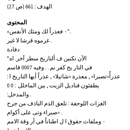
الهدف : 661 (ص 27)
المحتوى
«الأنفس ‎٠‏ فعذراً لك ومئك".
غرموه قرشا لا غير .
دفادة
“الآن تكنين ف ألتاريخ سطر آخر. اه
في التار يح كفر نم . . وفيه 0007 قاسم
: عذرأً«تصبرا» , معذرة «شاتيلا» , عذراً أيها التاريخ ا
0 0 : يطفئون قناديل الزيت , بين الماخلل ‏
:والمدخل .
الغزات اللوحفة : تلعق الذم الناذف من جرح
«صبراء وتى على أكوام .
ا ل اطناناً في أر وقة الامم ‎٠‏ وملفاث حقوق