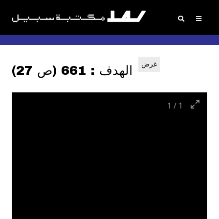
غرض
الهدف : 661 (ص 27)
1
/
1