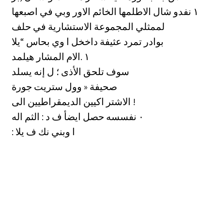
الخائم الاور وبي في اصبعها ‎١‏ نفدو شال الاطلمها
لممثلي المجموعة الاستشارية في حلف
بوادر تمرد عثيفة داخخل ا وي بحاس “يلا
الام المشار هيلمد. ‎١‏
‏سوف تلحق الأذى ؛ ل إنه يسلد
صحيفة « وول ستريت جورة
الاشتر اكيين الديمقراطيين الى !
اله ‎٠‏ نفسسه حصل ايضأ ف د : الثم
: ا وبني نك ف يلا
وزير الخسارجية فرئحدن أ" إسسعها برق يايلا
السوفياتية نقاطاً ايجابية ينبغي ‎٠‏ ., عبن المكن 5
لعالة أماف لويد ؤقد كأن "و ايها
العالية . اما في 0 بيموار يخ النود 32
بالله واضحاً , اذ اعلن أن نخر 5 ويعللي دان '