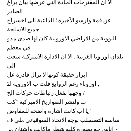
الا ان المقترحات الجادة التي عرضها بيان براغ
الصادر
عن قمة وارسو الآخيرة ؛ الداعية الى اخسراج
جميع الاسلحة
النووية من الاراضي الاوروبية كان لها صدى مدو
في معظم
بلدان اور وبا الغربية . الا ان الادارة الاميركية سعت
الى
ابراز حقيقة كونها لا تزال قادرة عل
اوروباء رغم الزوابع فلت ب الاوروية ا2 ,
وجهها بفعل زثباطات حركات الح /
ب ولنشر الصواريخ الامبركية “كت
يا اب كانت اشارة واضحة للمفاوض '
ساسة التصسلب بوجه الاتحاد السوقياتي .ىلي ف
جه بصورة كلية شطر ماكانت واشنان ,بر ‎٠‏ اناس