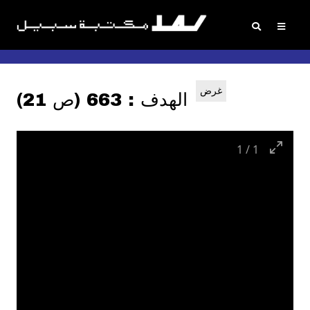
غرض
الهدف : 663 (ص 21)
1
/
1