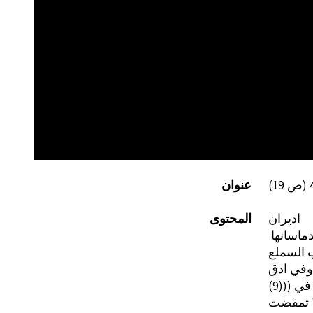
عنوان
اديران
المحتوى
اسانها ‏
 السملع
وفي ادق
 في
' تمفضت