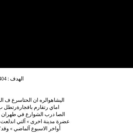
الهدف : 404 (ص 19)
اليشاهوالره ان الحتاسرع ف الدم
اماي رتقارم بافجارةرتطل ب
الصا درب الشوارع في طهران 
(9))) عضرة مدينة اخرى » آلتي اندلعت
أواخر الاسبوع آلماضي » وقد