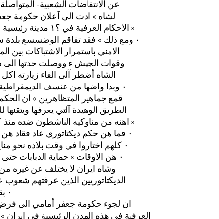
عن الانتفاضات الشعبية- المتواصل
لشاه » ادت الى آعلان حكومة جعف
الاحكام العرفية في ؟١‏ مدينة رئيسية في ايران »
بلدة ستة اشهر ‎٠‏ ومع ذلك » فقد تفاقم الوضسسع
الامني باستمرار الاشتباكات بين ال
وقوات الجيش ء ووصلت حدتها الى د
الشاه أضطر آلى الفاء زيارته اكل من
الديمقراطية ورومانيا ‎٠‏ وبدا واضها من عنسف
قمع جماهير المتظاهرين » ان الحكم 
الطريق الوهيدة آلتي يعرفها ويتقنها ل
اهنه من مناوكيه الناشطون ضده منذ ؟ اشهسر »
هن دون كلل ‎٠‏ فما هن حكم ديكتاتوري عاد فقاد
بلاده نحو مناخ ليبرالي ‎٠‏ كلهم اختاروا في وقت
هن الاوقات » حماية الدبابات حتى آخر رمق ‎٠‏
‏وشاه ايران لا يختلف عن غيره من
الديكتاتوريين الذين عرفتهم شعوب ع
بقاع العالم ‎٠‏
‏ان لجوء حكومة جعفر أمامي الى فرض 
العرفية في هذه المدن الرئيسية في ايران »