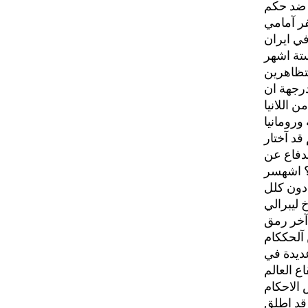
ة ضد حكم
ر آمامي
متظاهرين
رجهة ان
 اللانيا
قد آختار
لدفاع عن
 آلحككام
ديدة في
الاحكام
 قد اطلق