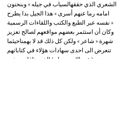
الشعري الذي حققهالسياب في جيله » وبنحنون
امامه رما عنهم أسرى » هذا الجيل بدا يطرح
نفسه عبر الطبع والكتب واللقاءات الرسمية »
وكان أن استثمر بعضهم مواقعهم لصالح تعزيز
شهرة « شاعر » ولكن كل ذلك قد لا بهمناحيئما
تتعرض الى احدى سهادات هؤلاء في كتاباتهم
ومنهم ( عبد الامير معله ) الذي يتاقلم بجذور
العائلة : سامي مهدي » حميد سسميد » حميد
الطبعي » خالد علي مصطفى . وتقليدهم الذي
يشتركون فيه بطرق متفاوتةة » هو الدخول
في القصيدة محملين بقبار الماضي ( المادل
الفج لتمجيد الذات ) .. وينبشون في متاحف
اللغة والقيم القديمة » ليستقروا على ادعاه
كبر بحيازتهم لذلك الشيء ب الرقيب ل الذي