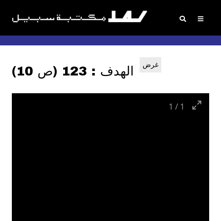
غرض
الهدف : 123 (ص 10)
1
/
1