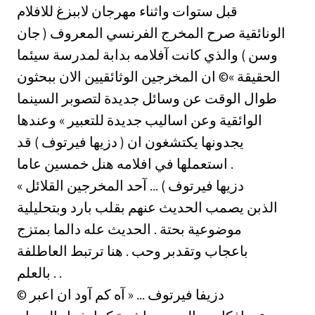
قبل ستوات واثناء مهرجان لاببزغ للافلام
الونائقية صرح المخرج الفرنسي المعروف ( جان
وسن ) والذي كانت آفلامه بدابة لمدرسة سيئما
الحقيقة »© ان المخرجين الوثائقيين الان ببحثون
طوال الوقت عن وسائل جديدة لتصوبر السينما
الوائقية وعن اساليب جديدة للتعبير » وعندها
يجدونها يكتشغون ان ( دزيها فيرتوف ) قد
استعملها في افلامه هنل خمسين عاما .
« دزيها فيرتوف ) ... آحد المخرجين القلائل
الذبن يصمب الحديث عنهم بقلب بارد وبتحليلية
موضوعية بحتة . الحديث عله دالما بمتزج
باعجاب وتقدبر وحب . هنا ترتبط العاطلفة
بالعلم . .
© دزيفا فيرتوف ... « آه كم آود ان اعبر