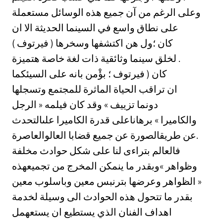
وعلى الرغم من آن جميع هذه الوسائل مستعملة
على نطاق واسع في السينما الحديثة الا ان
( فيرتوف ) كان ؛ول هن اكتشفها وسخرها
لخلق سينما وثائقية ذات لغة خاصة هتميزة .
كان ( فيرتوف ؛ بؤْمن بانه على السيئكما
ان تراقب الحياة الماثرة للمجتمع وتسجلها
دونما تزييف » وقد كان فيلمه « الرجل
والكاميرا » برهاناعلى قدرة الكاميرا علىالتحدث
عن طريقالصورة عن جميع قضابا العالوالعاصرة.
فالعالم بتراءى لنا على شكل حوادث مخلفة
وظواهر »وبقدر ما ينمكن المخرج من تجميعهذه
الظواهر وعرضها بترنبس معين وباسلوب معين »
بقدر ما تتحول هذه الحوادث الى وسيلة لخدمة
اهداف الفنان الذي يستطيع ان يستعهمل