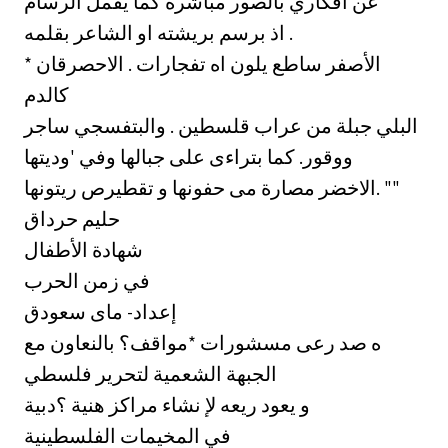
عن افكاري بالصور مباشرة كما يفمل الرسام
اذ برسم بريشته او الشاعر بقلمه .
* الأصفر ساطع يلون اه تفجارات . الاحصرقان
كالدم
البلي جبلة من عراب قلسطين . والبتفسجي ساجر
ووقور. كما بتراءى على جبالها وفي 'وديتها
الاخضر مصارة مى حفونها و تقطيرص ريتونها. ""
حليم حرداق
شهادة الأطفال
في زمن الحرب
إعداد- ماى سعودق
ه صد رعى مسشورات *مواقف؟ بالنعاون مع
الجبهة الشعمية لتحرير فلسطي
و يعود ريعه لإ نشاء مراكز هنية ؟دبية
في المخيمات الفلسطينية