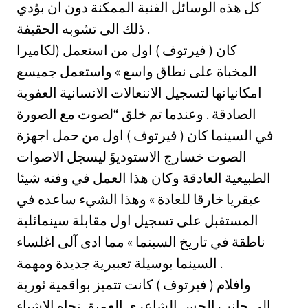
كل هذه الوسائل الفنبة الممكنة دون ان بؤدي
ذلك الى تشوبه الحقيفة .
كان ( فيرتوف ) اول من استعمل (لكاميرا
المخباة على نطاق واسع » واستعمل جميسع
امكانيانها لتسجيل الاننعالات الانسانية العفوية
الصادقة . وعندما تم خلق “لصوت مع الصورة
في السينما كان ( فيرتوف ) اول من حمل اجهزة
الصوت خسارج الاستوديوً ليسجل الاصوات
الطبيعية العادقة وكان هذا العمل في وفته شيئا
عبقريا خارقا للعادة » وهذا الشيء ساعده في
المستقبل على تسجيل اول مقابلة سينمائلية
ناطقة في تاريخ السبنما » مما ادى آلى اغلساء
السينما بوسيلة تعبيرية جديدة ومهمة .
وافلام ( فيرتوف ) كانت تتميز بواقمية ثورية
الى جانب الحس الشاعري العميق تجاه الاشياء