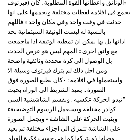
الوئائق واعطائها القوة المطلوبة . كان (فيرتوف»
بجمع فى افلامه لقطات مختلفة ويجممها على انها
حدئت في وقت واحد وفي مكان واحد » فاللهم
بالنسبة له ليست الوئيقة السيئمائية بحد
اذاتها بل بها بمكن ان تمطيه الوثيقة اذا ماجمعت
مع واتق اخرى » المهم ليس هو عرض الحدث
بل الوصول الى كرة محددة وثائقية واضحة
ومن اجل ذلك لم بترك فيرتوف وسيلة الا
واستعملها في افلامه : ٠كان‏ بطبع الصورة فوق
الصورة .. يميد الشربط الى الوراه بحيث
تبدو الحركة عكسيه . وبقسم الشاششية السى”
كوادر مختلفة ويسنعمل الرسوم التوضيحيةء
وبثبت الحركة على الشاشة » ويجمل الصورة
على الشاشة تتمزق الى اجزاء مختلفة ثم بعيد
وصلها ١و‏ بتركها كما هي حسب فكرة الفيلم .