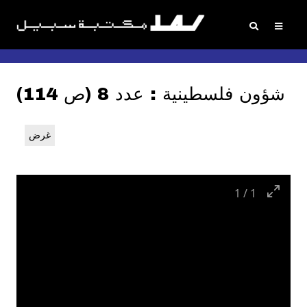
شؤون فلسطينية : عدد 8 (ص 114)
غرض
1
/
1