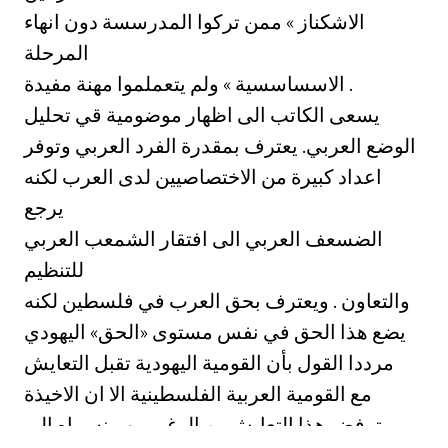
الاشكناز » ممن تركوا المدرسسة دون انهاء
المرحلة
الاسساسسية » ولم يتعملموا مهنة مفيدة .
يسعى الكاتب الى اظهار موضومية قي تحليل
الوضع العربي. يعترف بمقدرة الفرد العربي وتوفر
اعداد كبيرة من الاختصاصيين لدى العرب لكنه
يرجع
الضسعف العربي الى افتقار الشمعب العربي
للتنظيم
والتعاون . ويعترف بحق العرب في فلسطين لكنه
يضع هذا الحق في نفس مستوى «الحق» اليهودي
مرددا القول بأن القومية اليهودية تقبل التعايش
مع القومية العربية الفلسطينية الا ان الاخيذة
ترفض هذا التعايش . وبالرغم من منسماه الى