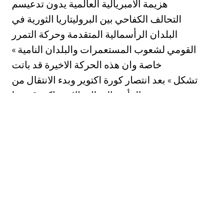
هزيمة الامبريالية العالمية يدون تدعيسم
التحالف الكفاحي بين البروليتاريا الثورية في
البلدان الرأسمالية المتقدمة وحركة التمرر
القومي لشعوب المستعمرات والبلدان النامية »
خاصة وان هذه الحركة الاخيرة قد باتت
تشكل » بعد انتصار كورة اكتوير وبدء الانتقال من
الرأسمالية الى الاشتراكية 2 جزءا
لا يتجزا من الثورة الاشتراكية , العالمية ‎٠‏
افتتح المؤتمر الثاني للاممية الشيوعية في 14 تمون
‎197١‏ بمدينة بتروغراد + ثم أنتقل
الى مديتة موسكى لمتايعة اعماله خلال الفترة
الواقعة بين ؟" تموز الى ا آب * وقد ساهم
في أعمال هذا المؤتمر ( ‎7١7‏ )مندوبا » يمثلون ( 77
) منظمة في ( 77 ) بلدا (6) ‎٠‏
‏وبالاختلاف عن 'المؤتمر التاسيسي الاول الذي