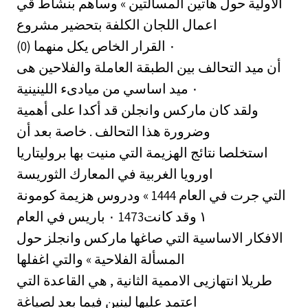
الاولية حول هاتين المسالتين » وساهم بنشاط قي
اعمال اللجان الكلفة بتحضير مشروع
القرار الخاص يكل منهما (0) ‎٠‏
أن ميد التحالف بين الطبقة العاملة والفلاحين هى
ميد اساسي من ميادىء اللينينية ‎٠‏
‏ولقد كان ماركس وانجلن قد أكدا على أهمية
وضرورة هذا التحالف . خاصة بعد أن
استخلصا نتائج الهزيمة التي منيت بها بروليتاريا
اورويا الغربية في المعارك الثوريسة
التي جرت في العام 1444 » ودروس هزيمة كومونة
باريس في العام ‎٠ 1473١‏ وقد كانت
الافكار الاساسية التي صاغها ماركس وانجلز حول
المسألة الفلاحية » والتي اغفلها
طريلا انتهازيى الاممية الثانية , هي القاعدة التي
اعتمد عليها لينين فيما بعد لصياغة