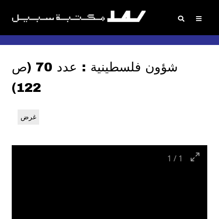
شؤون فلسطينية : عدد 70 (ص
122)
غرض
1
/
1