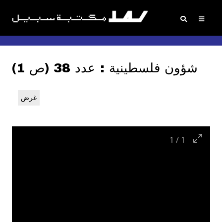
شؤون فلسطينية : عدد 38 (ص 1)
غرض
1
/
1