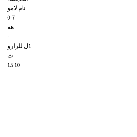
‏نام لامو
‏هه
‏-
‏ث
‎15 10
6 4
1 ع
‏ل 3 18
د :4
‎ْ