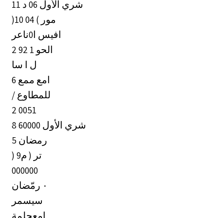
شري الأول 06 د 11
)10 مور ) 04
افيس ا0ناعر
2 92 الحو 1
ل ا سا
6 امع ممع
/ للمطاوع
2 0051
8 شري الأول 60000
5 رمضان
) تر ( م9
000000
‎٠‏ رمّضان
‏سيسمر
‏امعجلمة