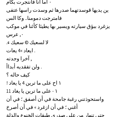
اما انا فانتجرت بكام ‎٠‏
‏ين يديها قوسدتهما صدرها ثم وسدت راسها عتفى
فامترجت دمومنا.. وكا الس
يزغرد ببؤق سيارته ويسير بها يطيئا كأئنا في موكب
عرس ‎٠,‏
.لا لسعيك © سعيك ء
ايعاد »4 يعات .
آخرا وجدته ,
ولن تفقديه أبداأ .
كيف حاله ؟
! ‏اح على ما ترين 4 يا يعاد‎ ١
11 ‏على ما ترين يا يغاد‎ - ١
واستحوذتني رغبة جامحة في أن أصفق ؛ في أن
أغني ؛ في أن ازغرد » في أن أصرخ
حتى تنهار من على صدري طبقات الخنوع والذلة