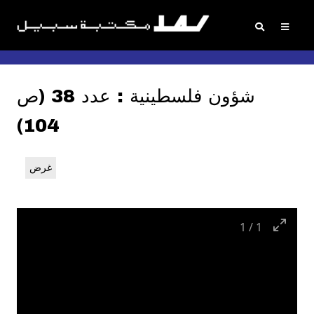
شؤون فلسطينية : عدد 38 (ص
104)
غرض
1
/
1