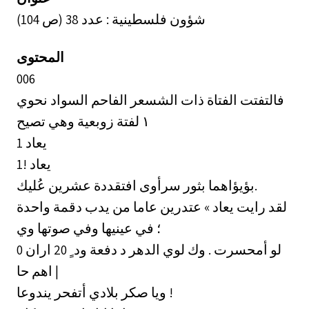
شؤون فلسطينية : عدد 38 (ص 104)
المحتوى
006
فالتفتت الفتاة ذات الشسعر الفاحم السواد نحوي
لفتة زوبعية وهي تصيح ‎١‏
‏يعاد 1
يعاد !1
بؤيؤاهما بثور سرأوى افتقددة عشرين عُليك.
لقد رايت يعاد » عتدرين عاما من يدب دقمة واحدة
؛ في عينيها وفي صوتها وي
لو أمحسرت . وك لوي الدهر د دفعة ود ٍ 20 اران 0
اهم حا |
ويا صكر بلادي أتفحر يندوعا !