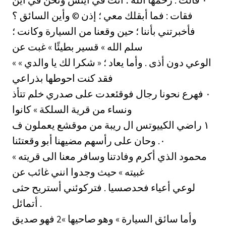
‏قالت : رحمها الله ؛ انت في ايثس ونحن في اين ‎٠‏
فقات : فما أبقلك معي ؛ إذن © وأين السائق ؟
فأخبرتني بأننا ؛ حين وقعنا من السيارة وكانت ؛
سلم الله » قسير بطيئًا » غبت عن
الوعي دون أذى . وأما يعاد ؛ « شكرا لك يا والدي » »
فقد كنت احوطها بذراعي
فوقئعدت على صدري خلم تتأذ ‎٠‏ فهرع نحونا رجال
ونساء من قرية السلكة » كانوا
يعملون ف ‎١‏ راضي الكييوتس ال ريبة من موقشع
وقعتئنا ‎٠.‏ وحان على رأسهم مضيهنا أبو
محمود الذي أكرم وفادتنا وسافر معنا الى قريته »
غبيته » حيث وجدوا انني غائب عن
لوعي أعياء فحدصسيا . فتركوئني أستريح حثى
أتمائل .
وأما سائق السيارة » وهو صاحيها »2 فهو صديق