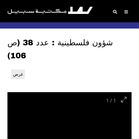
شؤون فلسطينية : عدد 38 (ص
106)
غرض
1
/
1